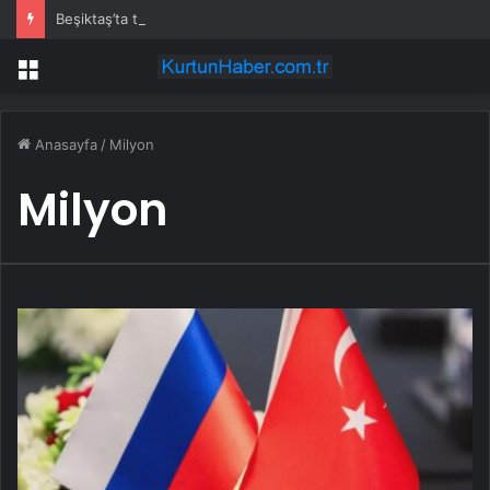
Beşiktaş’ta taraftar grubu ‘Çarşı’nın eski tribün liderine silahlı saldırı: 7 gözaltı
Menü
Anasayfa
/
Milyon
Milyon