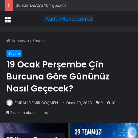
JPMorgan’a göre güçlü istihdam raporu hisse satışını tetikleyebilir
Menü
Anasayfa
/
Yaşam
Yaşam
19 Ocak Perşembe Çin
Burcuna Göre Gününüz
Nasıl Geçecek?
EMRAH DEMİR GÖÇMEN
Ocak 20, 2023
0
10
2 dakika okuma süresi