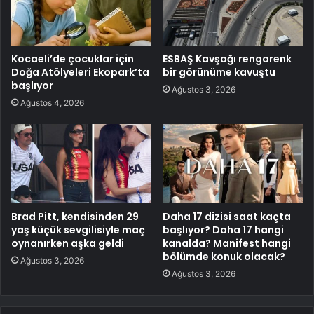
Kocaeli’de çocuklar için
ESBAŞ Kavşağı rengarenk
Doğa Atölyeleri Ekopark’ta
bir görünüme kavuştu
başlıyor
Ağustos 3, 2026
Ağustos 4, 2026
Brad Pitt, kendisinden 29
Daha 17 dizisi saat kaçta
yaş küçük sevgilisiyle maç
başlıyor? Daha 17 hangi
oynanırken aşka geldi
kanalda? Manifest hangi
bölümde konuk olacak?
Ağustos 3, 2026
Ağustos 3, 2026