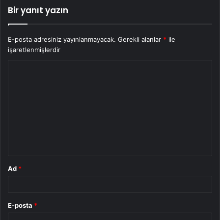
Bir yanıt yazın
E-posta adresiniz yayınlanmayacak.
Gerekli alanlar
*
ile
işaretlenmişlerdir
Y
o
r
u
m
*
Ad
*
E-posta
*