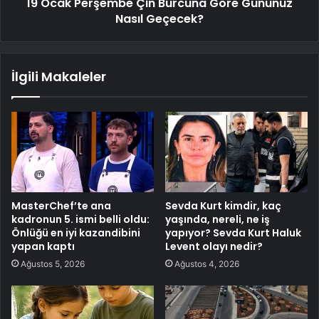
19 Ocak Perşembe Çin Burcuna Göre Gününüz
Nasıl Geçecek?
İlgili Makaleler
MasterChef’te ana
Sevda Kurt kimdir, kaç
kadronun 5. ismi belli oldu:
yaşında, nereli, ne iş
Önlüğü en iyi kazandibini
yapıyor? Sevda Kurt Haluk
yapan kaptı
Levent olayı nedir?
Ağustos 5, 2026
Ağustos 4, 2026