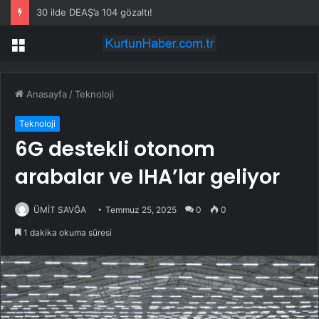
30 ilde DEAŞ’a 104 gözaltı!
Menü
Anasayfa
/
Teknoloji
Teknoloji
6G destekli otonom
arabalar ve IHA’lar geliyor
ÜMİT SAVĞA
Temmuz 25, 2025
0
0
1 dakika okuma süresi