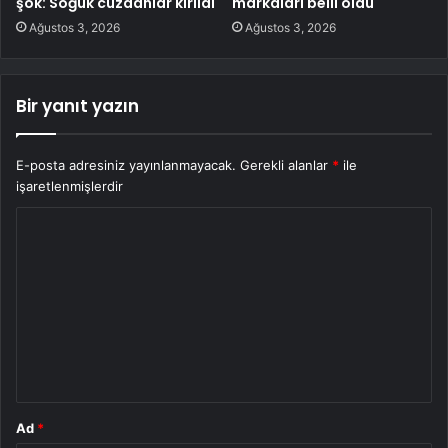
şok: Soğuk cüzdanlar kırıldı
markaları belli oldu
Ağustos 3, 2026
Ağustos 3, 2026
Bir yanıt yazın
E-posta adresiniz yayınlanmayacak.
Gerekli alanlar
*
ile
işaretlenmişlerdir
Y
o
r
u
m
*
Ad
*