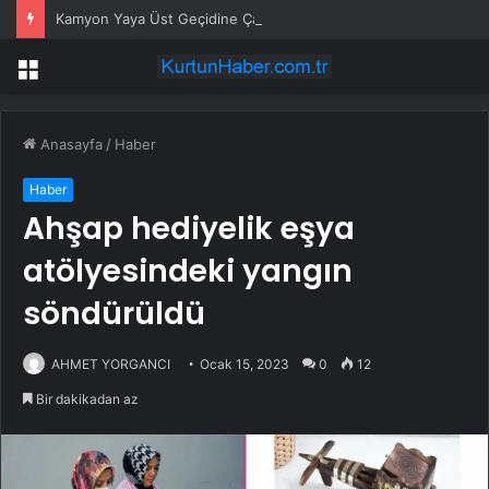
Kamyon Yaya Üst Geçidine Çarptı
Menü
Anasayfa
/
Haber
Haber
Ahşap hediyelik eşya
atölyesindeki yangın
söndürüldü
AHMET YORGANCI
Ocak 15, 2023
0
12
Bir dakikadan az