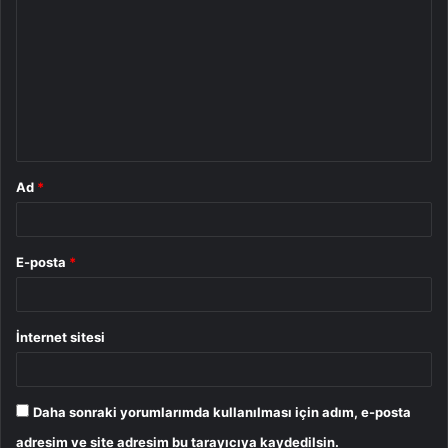
o
r
u
m
*
Ad
*
E-posta
*
İnternet sitesi
Daha sonraki yorumlarımda kullanılması için adım, e-posta
adresim ve site adresim bu tarayıcıya kaydedilsin.