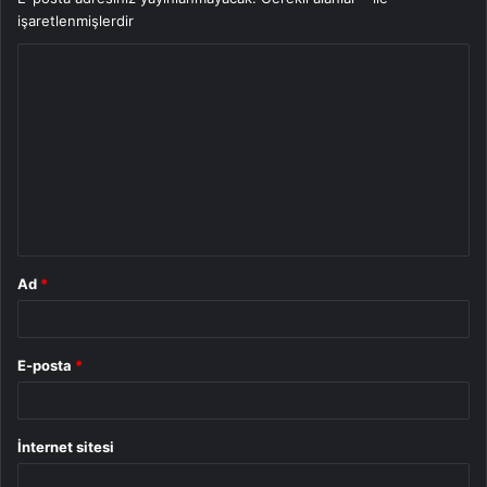
işaretlenmişlerdir
Y
o
r
u
m
*
Ad
*
E-posta
*
İnternet sitesi