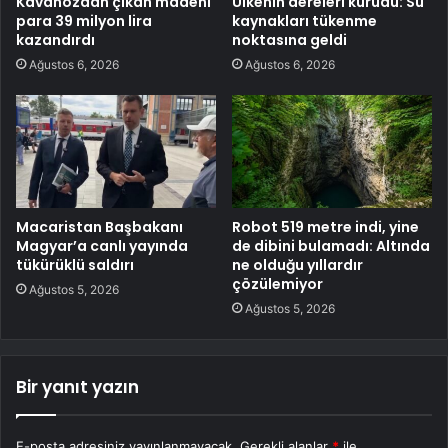
Kavanozdan çıkan madeni
Ülkenin dereleri kurudu: Su
para 39 milyon lira
kaynakları tükenme
kazandırdı
noktasına geldi
Ağustos 6, 2026
Ağustos 6, 2026
Macaristan Başbakanı
Robot 519 metre indi, yine
Magyar’a canlı yayında
de dibini bulamadı: Altında
tükürüklü saldırı
ne olduğu yıllardır
çözülemiyor
Ağustos 5, 2026
Ağustos 5, 2026
Bir yanıt yazın
E-posta adresiniz yayınlanmayacak.
Gerekli alanlar
*
ile