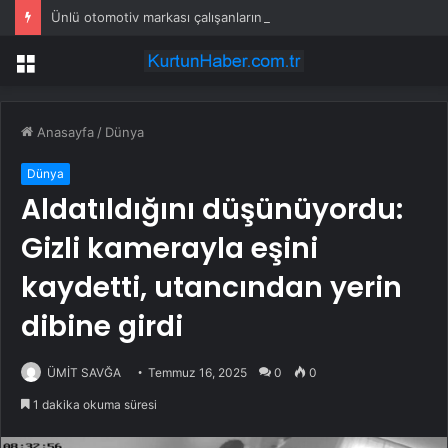
Ünlü otomotiv markası çalışanlarını erken emekliliğe ayıracak
Menü
Anasayfa
/
Dünya
Dünya
Aldatıldığını düşünüyordu:
Gizli kamerayla eşini
kaydetti, utancından yerin
dibine girdi
ÜMİT SAVĞA
Temmuz 16, 2025
0
0
1 dakika okuma süresi