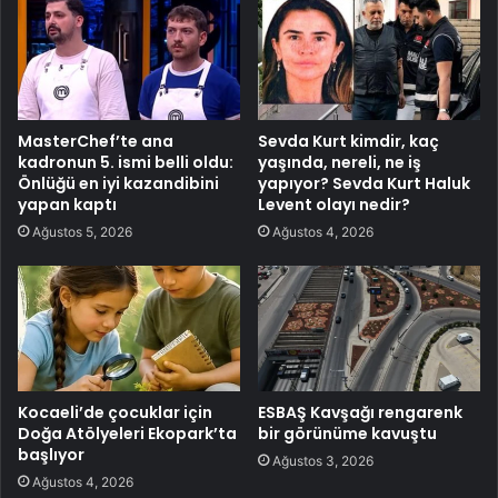
MasterChef’te ana
Sevda Kurt kimdir, kaç
kadronun 5. ismi belli oldu:
yaşında, nereli, ne iş
Önlüğü en iyi kazandibini
yapıyor? Sevda Kurt Haluk
yapan kaptı
Levent olayı nedir?
Ağustos 5, 2026
Ağustos 4, 2026
Kocaeli’de çocuklar için
ESBAŞ Kavşağı rengarenk
Doğa Atölyeleri Ekopark’ta
bir görünüme kavuştu
başlıyor
Ağustos 3, 2026
Ağustos 4, 2026