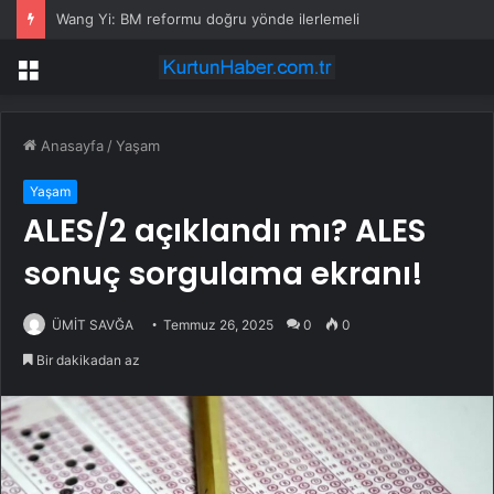
Wang Yi: BM reformu doğru yönde ilerlemeli
Menü
Anasayfa
/
Yaşam
Yaşam
ALES/2 açıklandı mı? ALES
sonuç sorgulama ekranı!
ÜMİT SAVĞA
Temmuz 26, 2025
0
0
Bir dakikadan az