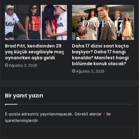
Brad Pitt, kendisinden 29
Daha 17 dizisi saat kaçta
yaş küçük sevgilisiyle maç
başlıyor? Daha 17 hangi
oynanırken aşka geldi
kanalda? Manifest hangi
bölümde konuk olacak?
Ağustos 3, 2026
Ağustos 3, 2026
Bir yanıt yazın
E-posta adresiniz yayınlanmayacak.
Gerekli alanlar
*
ile
işaretlenmişlerdir
Y