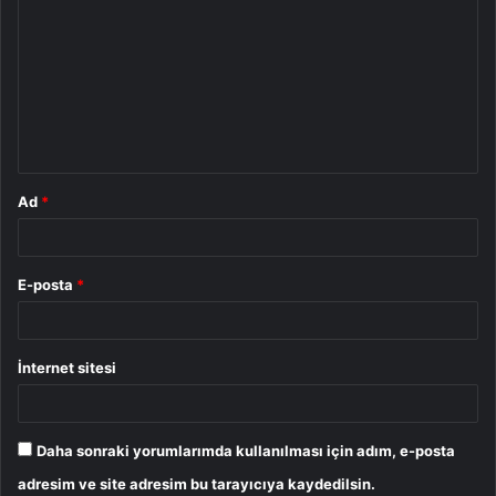
o
r
u
m
*
Ad
*
E-posta
*
İnternet sitesi
Daha sonraki yorumlarımda kullanılması için adım, e-posta
adresim ve site adresim bu tarayıcıya kaydedilsin.