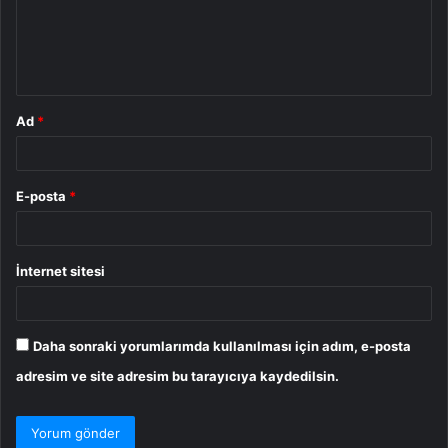
u
m
*
Ad
*
E-posta
*
İnternet sitesi
Daha sonraki yorumlarımda kullanılması için adım, e-posta
adresim ve site adresim bu tarayıcıya kaydedilsin.