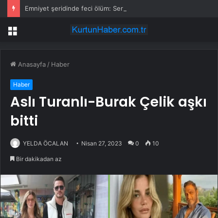
Emniyet şeridinde feci ölüm: Servis şoförüne midibüs çarptı
Menü
Anasayfa
/
Haber
Haber
Aslı Turanlı-Burak Çelik aşkı
bitti
YELDA ÖCALAN
Nisan 27, 2023
0
10
Bir dakikadan az