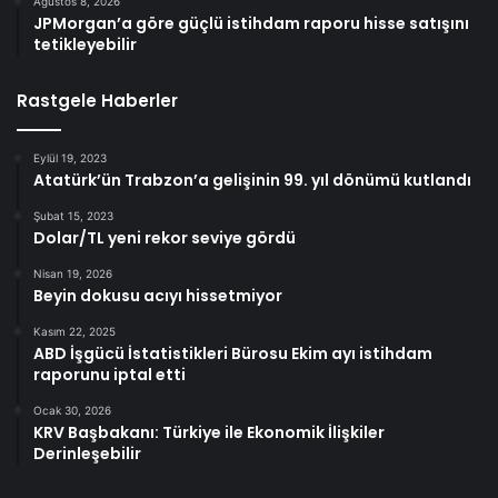
Ağustos 8, 2026
JPMorgan’a göre güçlü istihdam raporu hisse satışını
tetikleyebilir
Rastgele Haberler
Eylül 19, 2023
Atatürk’ün Trabzon’a gelişinin 99. yıl dönümü kutlandı
Şubat 15, 2023
Dolar/TL yeni rekor seviye gördü
Nisan 19, 2026
Beyin dokusu acıyı hissetmiyor
Kasım 22, 2025
ABD İşgücü İstatistikleri Bürosu Ekim ayı istihdam
raporunu iptal etti
Ocak 30, 2026
KRV Başbakanı: Türkiye ile Ekonomik İlişkiler
Derinleşebilir