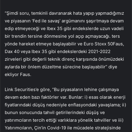
“Şimdi soru, temkinli davranarak hata yapıp yapmadığımız
ve piyasanın ‘Fed ile savaş’ argümanını şaşırtmaya devam
edip etmeyeceği ve Ibex 35 gibi endekslerde uzun vadeli
bir trendin tersine dönmesine yol açıp açmayacağı. ters
yönde hareket etmeye başlayabilir ve
Euro Stoxx 50
Faus,
Dax 40 veya Ibex 35 gibi endekslerdeki 2021-2022
zirveleri gibi değerli teknik direnç karşısında önümüzdeki
aylarda bir önlem düzeltme sürecine başlayabilir” diye
ekliyor Faus.
Link Securities’e göre, “Bu piyasaların lehine çalışmaya
devam eden bazı faktörler var. Bunlar: i) esas olarak enerji
fiyatlarındaki düşüş nedeniyle enflasyondaki yavaşlama; ii)
bunun sonucunda tahvil getirilerindeki düşüş ve
yatırımcıların tercih ettiği varlıklara yönelik tahviller ve iii)
Yatırımcıların, Çin’in Covid-19 ile mücadele stratejisinde