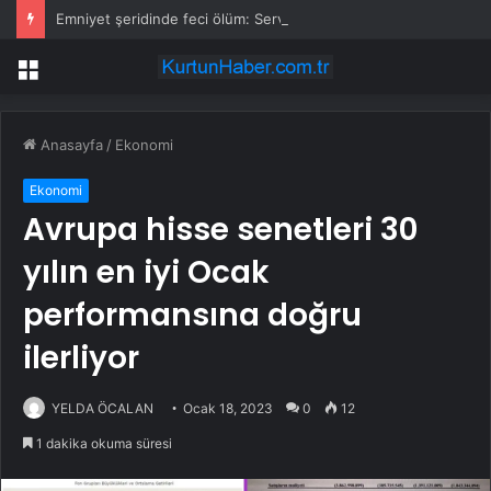
Emniyet şeridinde feci ölüm: Servis şoförüne midibüs çarptı
Menü
Anasayfa
/
Ekonomi
Ekonomi
Avrupa hisse senetleri 30
yılın en iyi Ocak
performansına doğru
ilerliyor
YELDA ÖCALAN
Ocak 18, 2023
0
12
1 dakika okuma süresi