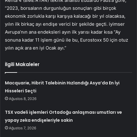
Renta 4 (BME:RTA4) teknik analisti Eduardo Faus’a göre,
“2023, borsaların durgunluğun sonuçları gibi birçok
ekonomik zorlukla karşı karşıya kalacağı bir yıl olacaksa,
yılın ilk birkaç ayı endişe verici bir şekilde geçti. iyimser
Avrupa’nın ana endeksleri ayın ilk yarısı kadar kısa “Ay
sonuna kadar 11 işlem günü ile bu, Eurostoxx 50 için otuz
yılın açık ara en iyi Ocak ayı.”
İlgili Makaleler
Macquarie, Hibrit Talebinin Hızlandığı Asya’da En İyi
Hisseleri Seçti
Ağustos 8, 2026
TSX vadeli işlemleri Ortadoğu anlaşması umutları ve
yapay zeka endişeleriyle sakin
Ağustos 7, 2026