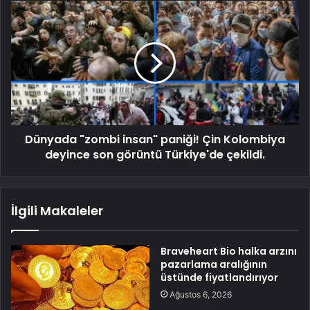
Dünyada "zombi insan" paniği! Çin Kolombiya
deyince son görüntü Türkiye'de çekildi.
İlgili Makaleler
Braveheart Bio halka arzını
pazarlama aralığının
üstünde fiyatlandırıyor
Ağustos 6, 2026