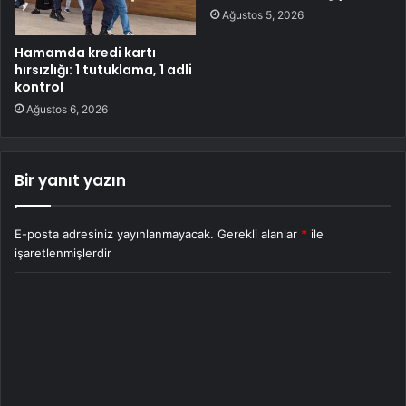
Ağustos 5, 2026
Hamamda kredi kartı
hırsızlığı: 1 tutuklama, 1 adli
kontrol
Ağustos 6, 2026
Bir yanıt yazın
E-posta adresiniz yayınlanmayacak.
Gerekli alanlar
*
ile
işaretlenmişlerdir
Y
o
r
u
m