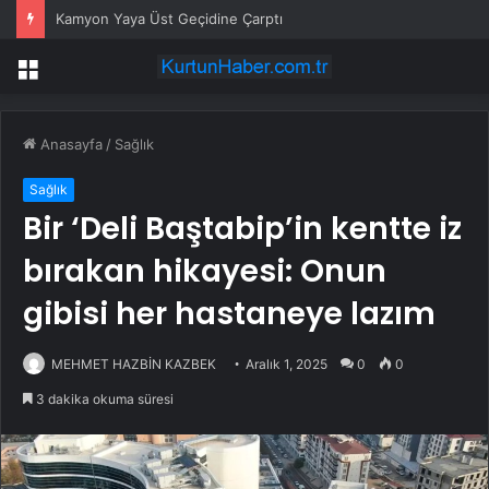
Kamyon Yaya Üst Geçidine Çarptı
Menü
Anasayfa
/
Sağlık
Sağlık
Bir ‘Deli Baştabip’in kentte iz
bırakan hikayesi: Onun
gibisi her hastaneye lazım
MEHMET HAZBİN KAZBEK
Aralık 1, 2025
0
0
3 dakika okuma süresi