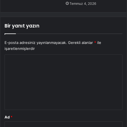
Temmuz 4, 2026
Bir yanıt yazın
E-posta adresiniz yayınlanmayacak.
Gerekli alanlar
*
ile
işaretlenmişlerdir
Y
o
r
u
m
*
Ad
*