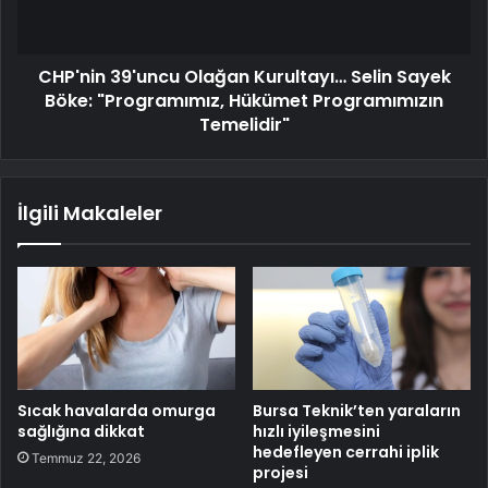
CHP'nin 39'uncu Olağan Kurultayı… Selin Sayek
Böke: "Programımız, Hükümet Programımızın
Temelidir"
İlgili Makaleler
Sıcak havalarda omurga
Bursa Teknik’ten yaraların
sağlığına dikkat
hızlı iyileşmesini
hedefleyen cerrahi iplik
Temmuz 22, 2026
projesi