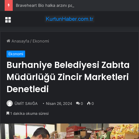
Braveheart Bio halka arzını pazarlama aralığının üstünde fiyatlandırıyor
Menü
Anasayfa
/
Ekonomi
Ekonomi
Burhaniye Belediyesi Zabıta
Müdürlüğü Zincir Marketleri
Denetledi
ÜMİT SAVĞA
Nisan 26, 2024
0
0
1 dakika okuma süresi