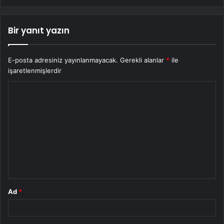
Bir yanıt yazın
E-posta adresiniz yayınlanmayacak.
Gerekli alanlar
*
ile
işaretlenmişlerdir
Y
o
r
u
m
*
Ad
*