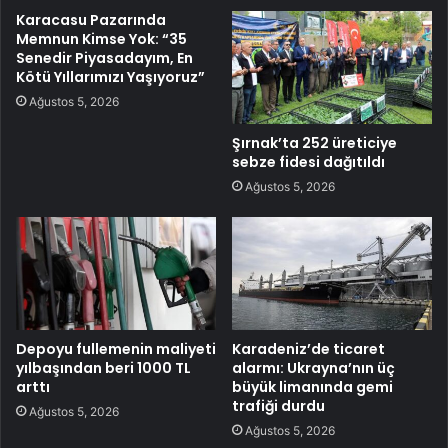
Karacasu Pazarında
Memnun Kimse Yok: “35
Senedir Piyasadayım, En
Kötü Yıllarımızı Yaşıyoruz”
Ağustos 5, 2026
Şırnak’ta 252 üreticiye
sebze fidesi dağıtıldı
Ağustos 5, 2026
Depoyu fullemenin maliyeti
Karadeniz’de ticaret
yılbaşından beri 1000 TL
alarmı: Ukrayna’nın üç
arttı
büyük limanında gemi
trafiği durdu
Ağustos 5, 2026
Ağustos 5, 2026