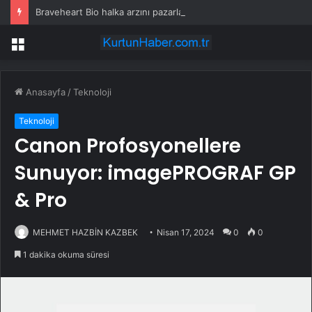
Braveheart Bio halka arzını pazarlama aralığının üstünde fiyatlandırıyor
Menü
Anasayfa
/
Teknoloji
Teknoloji
Canon Profosyonellere
Sunuyor: imagePROGRAF GP
& Pro
MEHMET HAZBİN KAZBEK
Nisan 17, 2024
0
0
1 dakika okuma süresi