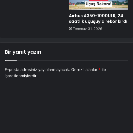
Airbus A350-1000ULR, 24
saatlik uçuşuyla rekor kırdı
Temmuz 31, 2026
Bir yanıt yazın
E-posta adresiniz yayınlanmayacak.
Gerekli alanlar
*
ile
işaretlenmişlerdir
Y
o
r
u
m
*