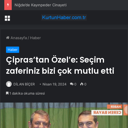
Niğde’de Kayınpeder Cinayeti
Menü
Anasayfa
/
Haber
Haber
Çipras’tan Özel’e: Seçim
zaferiniz bizi çok mutlu etti
DİLAN BİÇER
Nisan 19, 2024
0
0
1 dakika okuma süresi