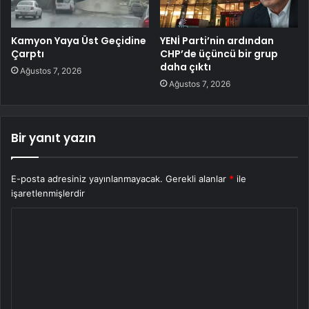
Kamyon Yaya Üst Geçidine
YENİ Parti’nin ardından
Çarptı
CHP’de üçüncü bir grup
daha çıktı
Ağustos 7, 2026
Ağustos 7, 2026
Bir yanıt yazın
E-posta adresiniz yayınlanmayacak.
Gerekli alanlar
*
ile
işaretlenmişlerdir
Y
o
r
u
m