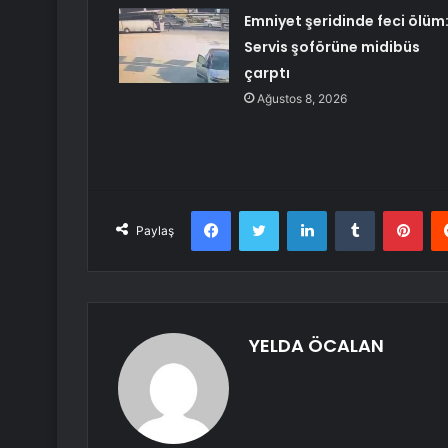
Emniyet şeridinde feci ölüm
Servis şoförüne midibüs
çarptı
Ağustos 8, 2026
Facebook
Twitter
LinkedIn
Tumblr
Pint
Paylaş
YELDA ÖCALAN