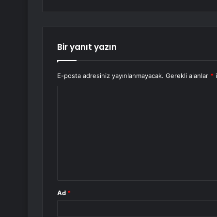
Bir yanıt yazın
E-posta adresiniz yayınlanmayacak.
Gerekli alanlar
*
i
Y
o
r
u
m
*
Ad
*