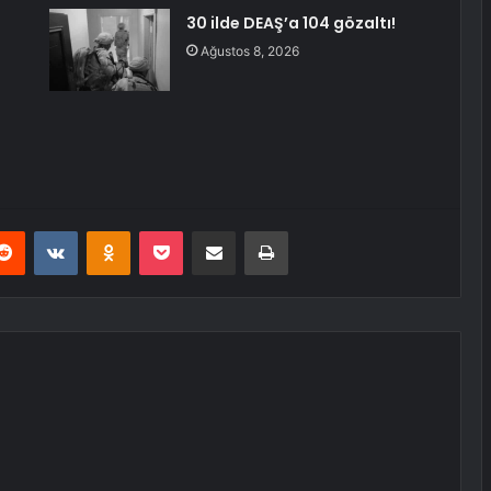
:
30 ilde DEAŞ’a 104 gözaltı!
Ağustos 8, 2026
erest
Reddit
VKontakte
Odnoklassniki
Pocket
E-Posta ile paylaş
Yazdır