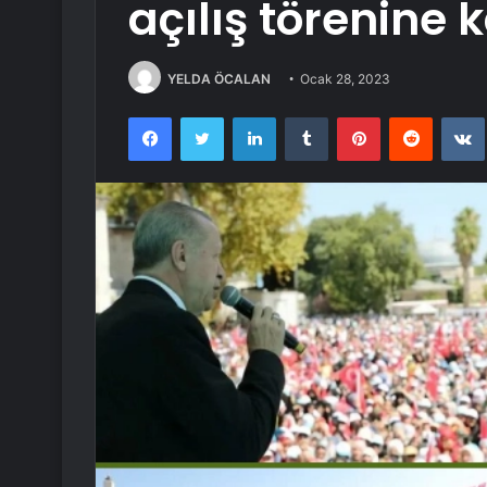
açılış törenine k
YELDA ÖCALAN
Ocak 28, 2023
Facebook
Twitter
LinkedIn
Tumblr
Pinterest
Reddit