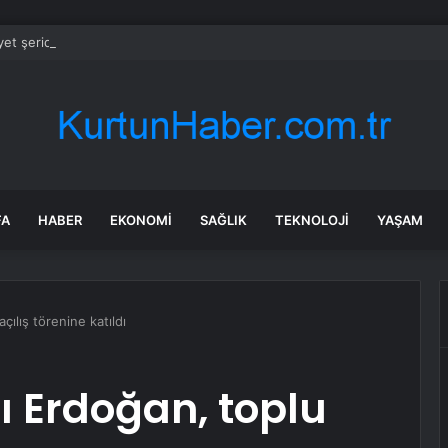
et şeridinde feci ölüm: Servis şoförüne midibüs çarptı
FA
HABER
EKONOMI
SAĞLIK
TEKNOLOJI
YAŞAM
ılış törenine katıldı
Erdoğan, toplu