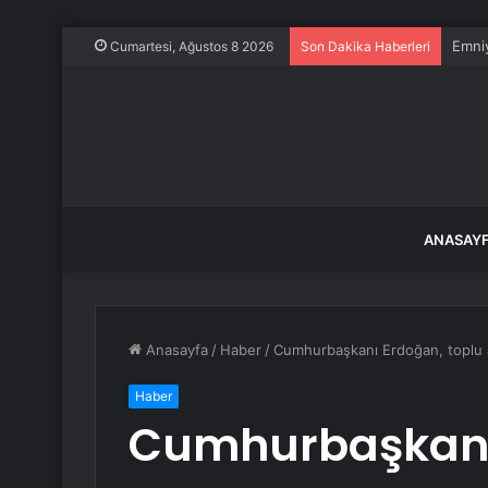
Emniy
Cumartesi, Ağustos 8 2026
Son Dakika Haberleri
ANASAY
Anasayfa
/
Haber
/
Cumhurbaşkanı Erdoğan, toplu aç
Haber
Cumhurbaşkanı 