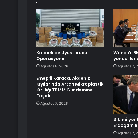
Kocaeli’de Uyuşturucu
Wang Yi: B
Operasyonu
yönde ilerl
Ağustos 8, 2026
Ağustos 7, 
Emep’li Karaca, Akdeniz
Kıyılarında Artan Mikroplastik
Kirliliği TBMM Gündemine
Taşıdı
Ağustos 7, 2026
310 milyonl
Erdoğan’ın
Ağustos 7, 