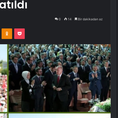
atıldı
0
14
Bir dakikadan az
VKontakte
Odnoklassniki
Pocket