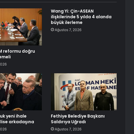
Wang Yi: Çin-ASEAN
ilişkilerinde 5 yılda 4 alanda
büyük ilerleme
Ağustos 7, 2026
M reformu doğru
emeli
2026
uk yeni ihale
Fethiye Belediye Başkanı
 lise arkadaşına
Saldırıya Uğradı
2026
Ağustos 7, 2026