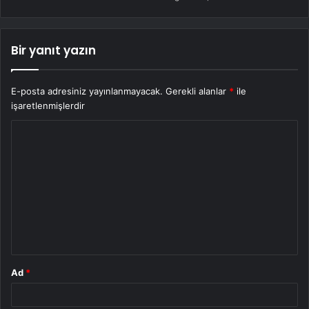
Bir yanıt yazın
E-posta adresiniz yayınlanmayacak.
Gerekli alanlar
*
ile
işaretlenmişlerdir
Y
o
r
u
m
*
Ad
*