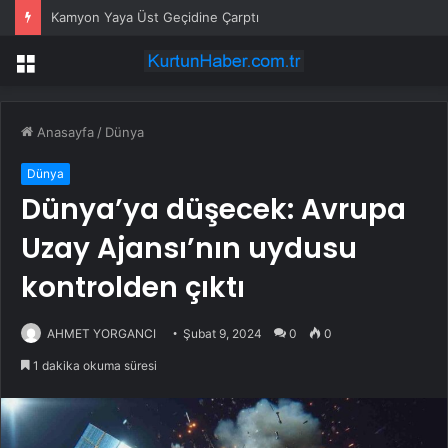
Kamyon Yaya Üst Geçidine Çarptı
Menü
Anasayfa
/
Dünya
Dünya
Dünya’ya düşecek: Avrupa
Uzay Ajansı’nın uydusu
kontrolden çıktı
AHMET YORGANCI
Şubat 9, 2024
0
0
1 dakika okuma süresi