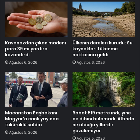
Kavanozdan çıkan madeni
Ülkenin dereleri kurudu: Su
para 39 milyon lira
kaynakları tükenme
kazandırdı
noktasına geldi
Ağustos 6, 2026
Ağustos 6, 2026
Macaristan Başbakanı
Robot 519 metre indi, yine
Magyar’a canlı yayında
de dibini bulamadı: Altında
tükürüklü saldırı
ne olduğu yıllardır
çözülemiyor
Ağustos 5, 2026
Ağustos 5, 2026