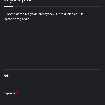
Bir yanıt yazın
E-posta adresiniz yayınlanmayacak.
Gerekli alanlar
*
ile
işaretlenmişlerdir
Y
o
r
u
m
*
Ad
*
E-posta
*