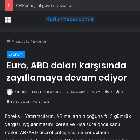
CHP’de dijital güvenlik skandalı: İstanbul ve Ankara il başkanlıkları bahis sitelerine yönlendirildi
Menü
Anasayfa
/
Ekonomi
Ekonomi
Euro, ABD doları karşısında
zayıflamaya devam ediyor
MEHMET HAZBİN KAZBEK
Temmuz 31, 2025
0
0
1 dakika okuma süresi
Foreks – Yatırımcıların, AB mallarının çoğuna %15 gümrük
vergisi uygulanmasını içeren ve kısa süre önce kabul
edilen AB-ABD ticaret anlaşmasının sonuçlarını