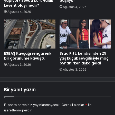
yapıyor? Sevda Kurt Haluk
başlıyor
Levent olayı nedir?
Ağustos 4, 2026
Ağustos 4, 2026
ESBAŞ Kavşağı rengarenk
Brad Pitt, kendisinden 29
bir görünüme kavuştu
yaş küçük sevgilisiyle maç
oynanırken aşka geldi
Ağustos 3, 2026
Ağustos 3, 2026
Bir yanıt yazın
E-posta adresiniz yayınlanmayacak.
Gerekli alanlar
*
ile
işaretlenmişlerdir