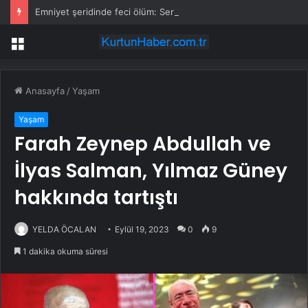
Emniyet şeridinde feci ölüm: Servis şoförüne midibüs çarptı
Menü
Anasayfa
/
Yaşam
Yaşam
Farah Zeynep Abdullah ve
İlyas Salman, Yılmaz Güney
hakkında tartıştı
YELDA ÖCALAN
Eylül 19, 2023
0
9
1 dakika okuma süresi