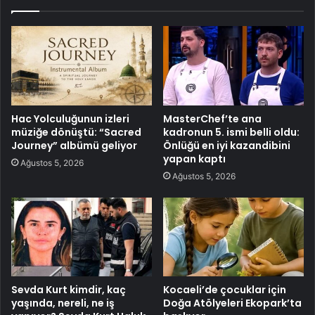
Hac Yolculuğunun izleri
MasterChef’te ana
müziğe dönüştü: “Sacred
kadronun 5. ismi belli oldu:
Journey” albümü geliyor
Önlüğü en iyi kazandibini
yapan kaptı
Ağustos 5, 2026
Ağustos 5, 2026
Sevda Kurt kimdir, kaç
Kocaeli’de çocuklar için
yaşında, nereli, ne iş
Doğa Atölyeleri Ekopark’ta