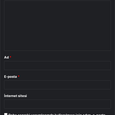
Y
o
r
u
m
*
Ad
*
E-posta
*
İnternet sitesi