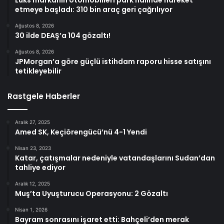
Lüks markanın otomobilleri park halinde hareket
etmeye başladı: 310 bin araç geri çağrılıyor
Ağustos 8, 2026
30 ilde DEAŞ’a 104 gözaltı!
Ağustos 8, 2026
JPMorgan’a göre güçlü istihdam raporu hisse satışını
tetikleyebilir
Rastgele Haberler
Aralık 27, 2025
Amed SK, Keçiörengücü’nü 4-1 Yendi
Nisan 23, 2023
Katar, çatışmalar nedeniyle vatandaşlarını Sudan’dan
tahliye ediyor
Aralık 12, 2025
Muş’ta Uyuşturucu Operasyonu: 2 Gözaltı
Nisan 1, 2026
Bayram sonrasını işaret etti: Bahçeli’den merak