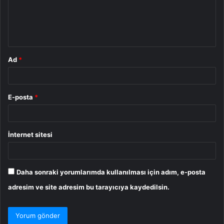
u
m
*
Ad
*
E-posta
*
İnternet sitesi
Daha sonraki yorumlarımda kullanılması için adım, e-posta
adresim ve site adresim bu tarayıcıya kaydedilsin.