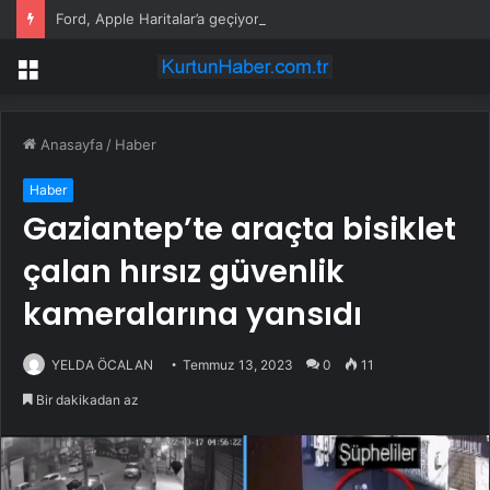
Ford, Apple Haritalar’a geçiyor
Menü
Anasayfa
/
Haber
Haber
Gaziantep’te araçta bisiklet
çalan hırsız güvenlik
kameralarına yansıdı
YELDA ÖCALAN
Temmuz 13, 2023
0
11
Bir dakikadan az