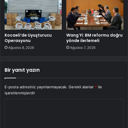
Kocaeli’de Uyuşturucu
Wang Yi: BM reformu doğru
Operasyonu
yönde ilerlemeli
Ağustos 8, 2026
Ağustos 7, 2026
Bir yanıt yazın
E-posta adresiniz yayınlanmayacak.
Gerekli alanlar
*
ile
işaretlenmişlerdir
Y
o
r