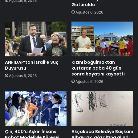
Ağustos 6, 2026
Götürüldü
Ağustos 6, 2026
ANFİDAP’tan İsrail’e Suç
Kızını boğulmaktan
Duyurusu
kurtaran baba 40 gün
sonra hayatını kaybetti
Ağustos 6, 2026
Ağustos 6, 2026
Çin, 400’ü Aşkın İnsansı
Akçakoca Belediye Başkanı
Robot Modeliyle Küresel
Albayrak, gözaltına alındı