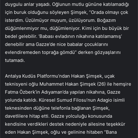
duygulu anlar yaşadı. Oğlunun mutlu gününe katılamadığı
için buruk olduğunu söyleyen Şimşek, “Orada olmayı çok
isterdim. Üzülmüyor muyum, üzülüyorum. Boğazım
düğümlenmiyor mu, düğümleniyor. Kimi için bu büyük bir
bedel gelebilir. ‘Babası evladının nikahına katılamamış’
denebilir ama Gazze’de nice babalar çocuklarını
evlendiremeden toprağa gömdü” derken gözyaşlarını
tutamadı.
Antalya Kudüs Platformu’ndan Hakan Şimşek, uçak
teknisyeni oğlu Muhammet Hakan Şimşek (26) ile hemşire
Fatma Özberk’in Adıyaman’da yapılan nikahına, Gazze
yolunda katıldı. Küresel Sumud Filosu’nun Adagio isimli
teknesinden düğüne telefonla bağlanan Şimşek,
davetlilere hitap etti. Gazze yolculuğu konusunda
kendisine verdikleri destek nedeniyle ailesine teşekkür
eden Hakan Şimşek, oğlu ve gelinine hitaben “Bana