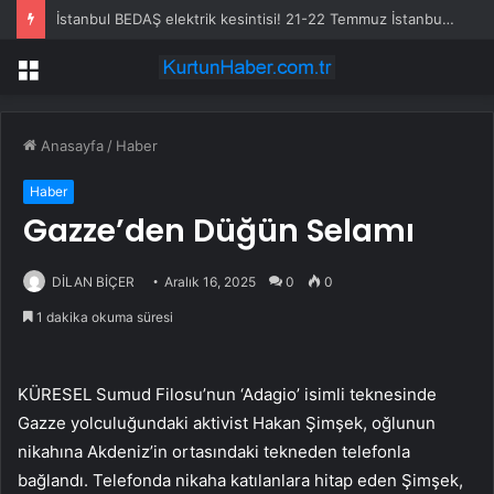
İstanbul BEDAŞ elektrik kesintisi! 21-22 Temmuz İstanbul’da elektrik kesintisi ne zaman bitecek, elektrikler ne zaman gelecek?
Menü
Anasayfa
/
Haber
Haber
Gazze’den Düğün Selamı
DİLAN BİÇER
Aralık 16, 2025
0
0
1 dakika okuma süresi
KÜRESEL Sumud Filosu’nun ‘Adagio’ isimli teknesinde
Gazze yolculuğundaki aktivist Hakan Şimşek, oğlunun
nikahına Akdeniz’in ortasındaki tekneden telefonla
bağlandı. Telefonda nikaha katılanlara hitap eden Şimşek,