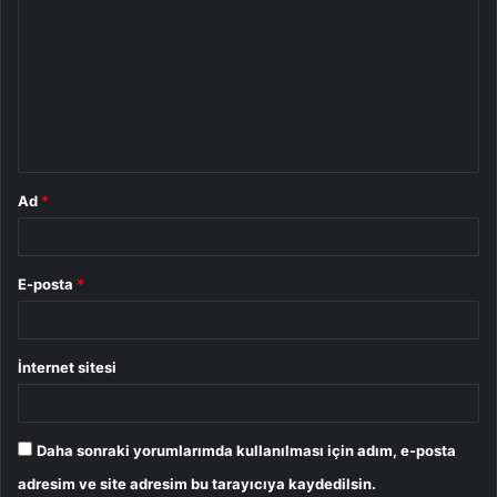
o
r
u
m
*
Ad
*
E-posta
*
İnternet sitesi
Daha sonraki yorumlarımda kullanılması için adım, e-posta
adresim ve site adresim bu tarayıcıya kaydedilsin.