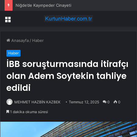
Niğde’de Kayınpeder Cinayeti
Menü
Anasayfa
/
Haber
Haber
İBB soruşturmasında itirafçı
olan Adem Soytekin tahliye
edildi
MEHMET HAZBİN KAZBEK
Temmuz 12, 2025
0
0
1 dakika okuma süresi