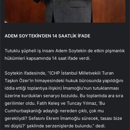
ADEM SOYTEKİN’DEN 14 SAATLİK İFADE
Tutuklu şüpheli iş insanı Adem Soytekin de etkin pişmanlık
hükümleri kapsamında 14 saat ifade verdi.
Soytekin ifadesinde, “(CHP İstanbul Milletvekili Turan
Taşkın Özer’in himayesindeki hukuk bürosunda yapıldığını
iddia ettiği toplantıya ilişkin) İmamoğlu’nun tutuklanması
üzerine kurdukları senaryo bozuldu. Bu toplantıda ara sıra
gerilimler oldu. Fatih Keleş ve Tuncay Yılmaz, ‘Bu
Cumhurbaşkanlığı adaylığı nereden çıktı, çok mu
gerekliydi? Sefasını Ekrem İmamoğlu sürecek, tasası bize
mi düştü?’ şeklinde serzenişlerde bulundu.” dedi.