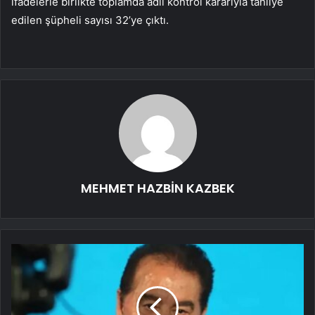
ifadelerle birlikte toplamda adli kontrol kararıyla tahliye
edilen şüpheli sayısı 32’ye çıktı.
MEHMET HAZBİN KAZBEK