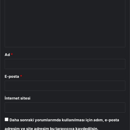
o
r
u
m
*
Ad
*
E-posta
*
İnternet sitesi
Daha sonraki yorumlarımda kullanılması için adım, e-posta
adresim ve site adresim bu tarayıcıya kaydedilsin.