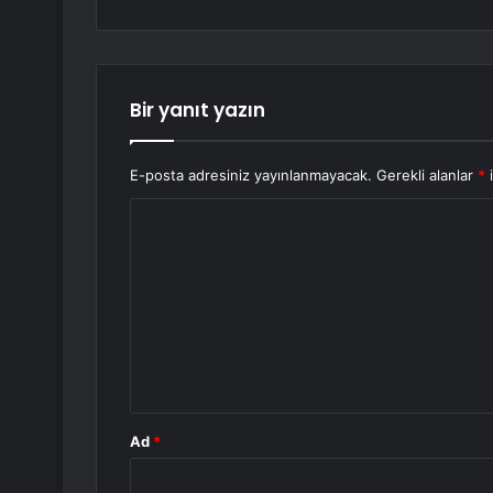
Bir yanıt yazın
E-posta adresiniz yayınlanmayacak.
Gerekli alanlar
*
i
Y
o
r
u
m
*
Ad
*