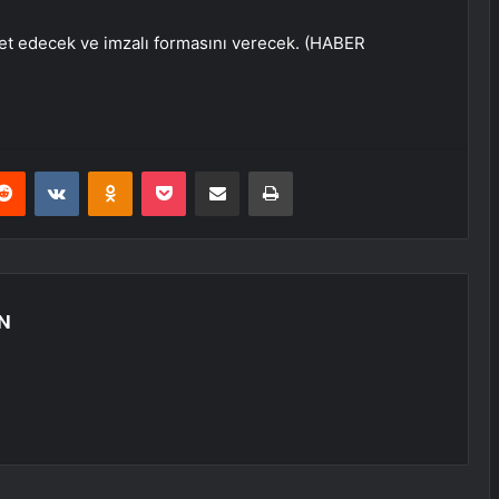
et edecek ve imzalı formasını verecek. (HABER
erest
Reddit
VKontakte
Odnoklassniki
Pocket
E-Posta ile paylaş
Yazdır
N