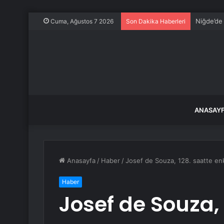
Niğde’de
Cuma, Ağustos 7 2026
Son Dakika Haberleri
ANASAY
Anasayfa
/
Haber
/
Josef de Souza, 128. saatte enk
Haber
Josef de Souza, 