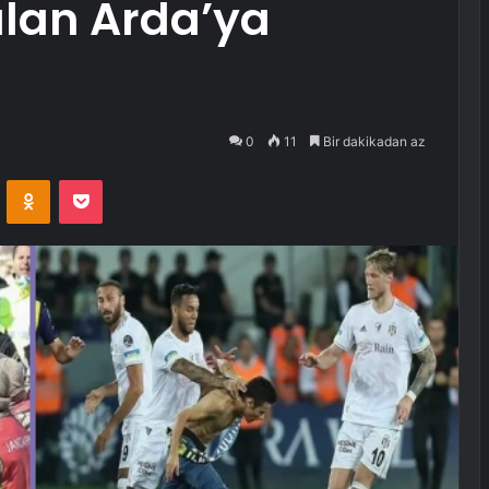
ılan Arda’ya
0
11
Bir dakikadan az
VKontakte
Odnoklassniki
Pocket