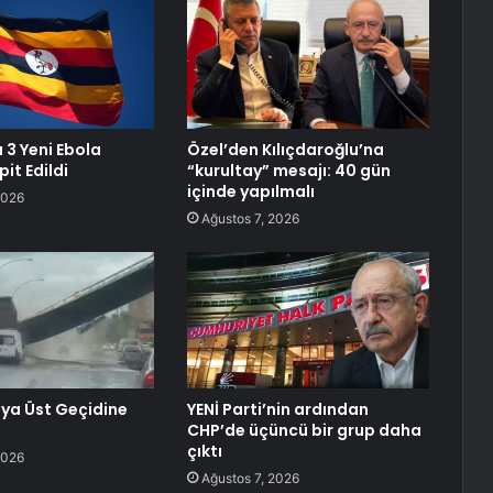
3 Yeni Ebola
Özel’den Kılıçdaroğlu’na
it Edildi
“kurultay” mesajı: 40 gün
içinde yapılmalı
2026
Ağustos 7, 2026
ya Üst Geçidine
YENİ Parti’nin ardından
CHP’de üçüncü bir grup daha
çıktı
2026
Ağustos 7, 2026