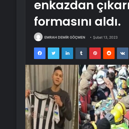
enkazdan çıkar
formasını aldı.
EMRAH DEMİR GÖÇMEN
Şubat 13, 2023
Facebook
Twitter
LinkedIn
Tumblr
Pinterest
Reddit