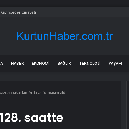
 Kayınpeder Cinayeti
FA
HABER
EKONOMI
SAĞLIK
TEKNOLOJI
YAŞAM
azdan çıkarılan Arda’ya formasını aldı.
128. saatte