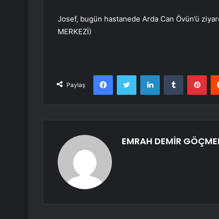
Josef, bugün hastanede Arda Can Övün’ü ziyar
MERKEZİ)
Facebook
Twitter
LinkedIn
Tumblr
Pint
Paylaş
EMRAH DEMİR GÖÇME