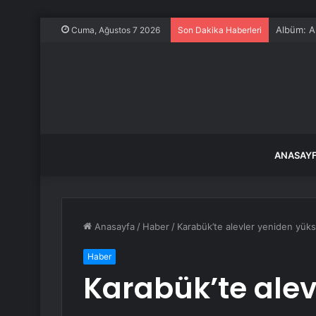
Albüm: Ar
Cuma, Ağustos 7 2026
Son Dakika Haberleri
ANASAY
Anasayfa
/
Haber
/
Karabük’te alevler yeniden yüks
Haber
Karabük’te alev