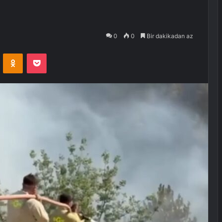
0
0
Bir dakikadan az
VKontakte
Odnoklassniki
Pocket