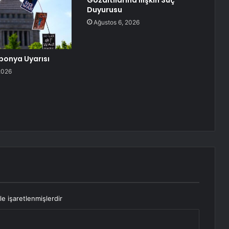
Gözaltılarına İlişkin Suç
Duyurusu
Ağustos 6, 2026
ponya Uyarısı
2026
le işaretlenmişlerdir