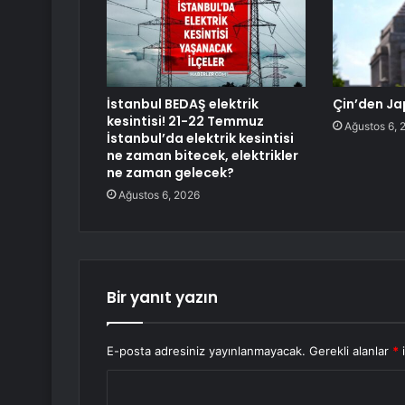
İstanbul BEDAŞ elektrik
Çin’den Ja
kesintisi! 21-22 Temmuz
Ağustos 6, 
İstanbul’da elektrik kesintisi
ne zaman bitecek, elektrikler
ne zaman gelecek?
Ağustos 6, 2026
Bir yanıt yazın
E-posta adresiniz yayınlanmayacak.
Gerekli alanlar
*
i
Y