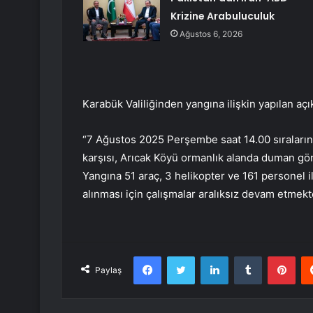
Krizine Arabuluculuk
Ağustos 6, 2026
Karabük Valiliğinden yangına ilişkin yapılan aç
“7 Ağustos 2025 Perşembe saat 14.00 sıraları
karşısı, Arıcak Köyü ormanlık alanda duman gör
Yangına 51 araç, 3 helikopter ve 161 personel i
alınması için çalışmalar aralıksız devam etmekte
Facebook
Twitter
LinkedIn
Tumblr
Pint
Paylaş