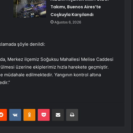
Takımı, Buenos Aires’te
Coşkuyla Karşılandı
Ağustos 6, 2026
ıklamada şöyle denildi:
nda, Merkez ilçemiz Soğuksu Mahallesi Melise Caddesi
ülmesi üzerine ekiplerimiz hızla harekete geçmiştir.
le müdahale edilmektedir. Yangının kontrol altına
dir.”
erest
Reddit
VKontakte
Odnoklassniki
Pocket
E-Posta ile paylaş
Yazdır