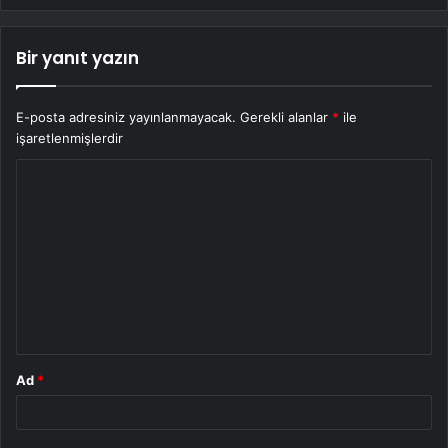
Bir yanıt yazın
E-posta adresiniz yayınlanmayacak.
Gerekli alanlar
*
ile
işaretlenmişlerdir
Y
o
r
u
m
*
Ad
*