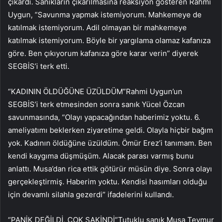
çıkardı. Sanıkların çıkarılmasına reaksiyon gösteren Rahmi
Uygun, “Savunma yapmak istemiyorum. Mahkemeye de
katılmak istemiyorum. Adil olmayan bir mahkemeye
katılmak istemiyorum. Böyle bir yargılama olamaz kafanıza
göre. Ben çıkıyorum kafanıza göre karar verin” diyerek
SEGBİS’i terk etti.
“KADININ ÖLDÜĞÜNE ÜZÜLDÜM”Rahmi Uygun’un
SEGBİS’i terk etmesinden sonra sanık Yücel Özcan
savunmasında, “Olayı yapacağından haberimiz yoktu. 6.
ameliyatımı beklerken ziyaretime geldi. Olayla hiçbir bağım
yok. Kadının öldüğüne üzüldüm. Ömür Erez’i tanımam. Ben
kendi kaygıma düşmüşüm. Alacak parası varmış bunu
anlattı. Musa’dan rica ettik götürür müsün diye. Sonra olayı
gerçekleştirmiş. Haberim yoktu. Kendisi hasımları olduğu
için devamlı silahla gezerdi” ifadelerini kullandı.
“PANİK DEĞİLDİ, ÇOK SAKİNDİ”Tutuklu sanık Musa Teymur