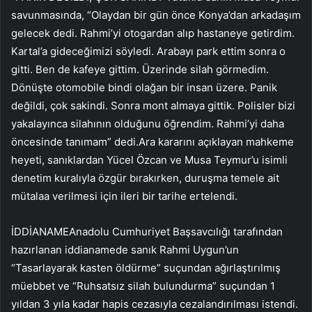
savunmasında, “Olaydan bir gün önce Konya’dan arkadaşım
gelecek dedi. Rahmi’yi otogardan alıp hastaneye getirdim.
Kartal’a gideceğimizi söyledi. Arabayı park ettim sonra o
gitti. Ben de kafeye gittim. Üzerinde silah görmedim.
Dönüşte otomobile bindi olağan bir insan üzere. Panik
değildi, çok sakindi. Sonra mont almaya gittik. Polisler bizi
yakalayınca silahının olduğunu öğrendim. Rahmi’yi daha
öncesinde tanımam” dedi.Ara kararını açıklayan mahkeme
heyeti, sanıklardan Yücel Özcan ve Musa Teymur’u isimli
denetim kuralıyla özgür bırakırken, duruşma temele ait
mütalaa verilmesi için ileri bir tarihe ertelendi.
İDDİANAMEAnadolu Cumhuriyet Başsavcılığı tarafından
hazırlanan iddianamede sanık Rahmi Uygun’un
“Tasarlayarak kasten öldürme” suçundan ağırlaştırılmış
müebbet ve “Ruhsatsız silah bulundurma” suçundan 1
yıldan 3 yıla kadar hapis cezasıyla cezalandırılması istendi.