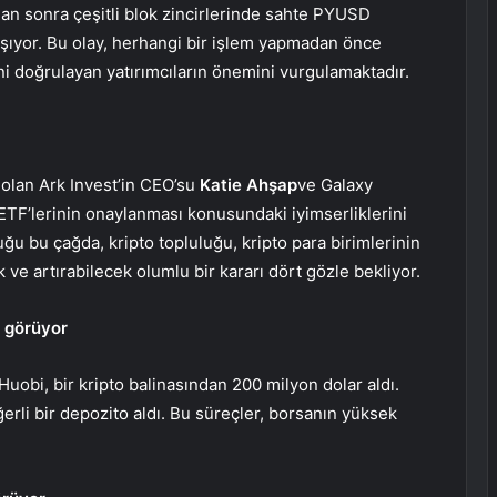
dan sonra çeşitli blok zincirlerinde sahte PYUSD
ışıyor. Bu olay, herhangi bir işlem yapmadan önce
ni doğrulayan yatırımcıların önemini vurgulamaktadır.
 olan Ark Invest’in CEO’su
Katie Ahşap
ve Galaxy
ETF’lerinin onaylanması konusundaki iyimserliklerini
u bu çağda, kripto topluluğu, kripto para birimlerinin
e artırabilecek olumlu bir kararı dört gözle bekliyor.
ı görüyor
Huobi, bir kripto balinasından 200 milyon dolar aldı.
rli bir depozito aldı. Bu süreçler, borsanın yüksek