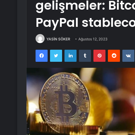
gelişmeler: Bitco
PayPal stablecoi
YASİN SÖKER
Ağustos 12, 2023
Facebook
Twitter
LinkedIn
Tumblr
Pinterest
Reddit