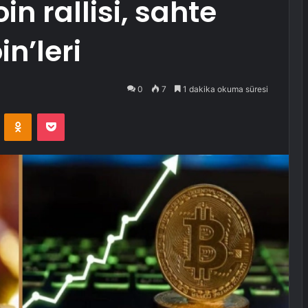
in rallisi, sahte
n’leri
0
7
1 dakika okuma süresi
VKontakte
Odnoklassniki
Pocket