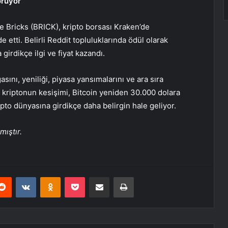
örüyor
e Bricks (BRICK), kripto borsası Kraken’de
 etti. Belirli Reddit topluluklarında ödül olarak
 girdikçe ilgi ve fiyat kazandı.
ını, yeniliği, piyasa yansımalarını ve ara sıra
ve kriptonun kesişimi, Bitcoin yeniden 30.000 dolara
pto dünyasına girdikçe daha belirgin hale geliyor.
mıştır.
erest
Reddit
VKontakte
Odnoklassniki
Pocket
E-Posta ile paylaş
Yazdır