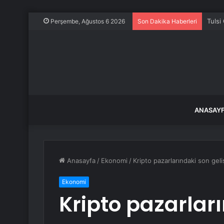
Tulsi
Perşembe, Ağustos 6 2026
Son Dakika Haberleri
ANASAY
Anasayfa
/
Ekonomi
/
Kripto pazarlarındaki son geliş
Ekonomi
Kripto pazarlar