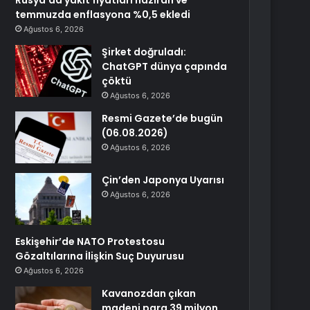
Rusya’da yakıt fiyatları haziran ve
temmuzda enflasyona %0,5 ekledi
Ağustos 6, 2026
Şirket doğruladı:
ChatGPT dünya çapında
çöktü
Ağustos 6, 2026
Resmi Gazete’de bugün
(06.08.2026)
Ağustos 6, 2026
Çin’den Japonya Uyarısı
Ağustos 6, 2026
Eskişehir’de NATO Protestosu
Gözaltılarına İlişkin Suç Duyurusu
Ağustos 6, 2026
Kavanozdan çıkan
madeni para 39 milyon