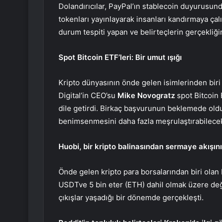
Dolandırıcılar, PayPal’ın stablecoin duyurusun
tokenları yayınlayarak insanları kandırmaya çal
durum tespiti yapan ve belirteçlerin gerçekliği
Spot Bitcoin ETF’leri: Bir umut ışığı
Kripto dünyasının önde gelen isimlerinden biri
Digital’in CEO’su
Mike Novogratz
spot Bitcoin 
dile getirdi. Birkaç başvurunun beklemede olduğ
benimsenmesini daha fazla meşrulaştırabilecek v
Huobi, bir kripto balinasından sermaye akışın
Önde gelen kripto para borsalarından biri olan 
USDT
ve 5 bin
eter
(ETH) dahil olmak üzere değe
çıkışlar yaşadığı bir dönemde gerçekleşti.