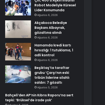
Çin, 400’ü Aşkın İnsansı
Robot Modeliyle Küresel
Lider Konumunda
Ağustos 6, 2026
Akçakoca Belediye
Başkanı Albayrak,
gözaltına alındı
Ağustos 6, 2026
Hamamda kredi kartı
hırsızlığı: 1 tutuklama, 1
adli kontrol
Ağustos 6, 2026
Beşiktaş’ta taraftar
grubu ‘Çarşı’nın eski
tribün liderine silahlı
saldırı: 7 gözaltı
Ağustos 5, 2026
Bahçeli’den AP’nin Kıbrıs Raporu’na sert
tepki: ‘Brüksel’de irade yok’