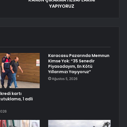
YAPIYORUZ
Karacasu Pazarında Memnun
Kimse Yok: “35 Senedir
Piyasadayım, En Kötü
Yıllarımızı Yaşıyoruz”
Ağustos 5, 2026
redi kartı
1 tutuklama, 1 adli
2026