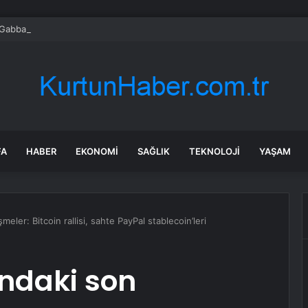
 Gabbard’dan İstifa
FA
HABER
EKONOMI
SAĞLIK
TEKNOLOJI
YAŞAM
meler: Bitcoin rallisi, sahte PayPal stablecoin’leri
ındaki son