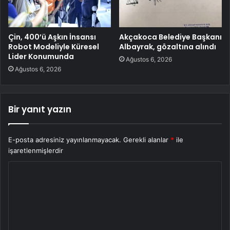
Çin, 400’ü Aşkın İnsansı
Akçakoca Belediye Başkanı
Robot Modeliyle Küresel
Albayrak, gözaltına alındı
Lider Konumunda
Ağustos 6, 2026
Ağustos 6, 2026
Bir yanıt yazın
E-posta adresiniz yayınlanmayacak.
Gerekli alanlar
*
ile
işaretlenmişlerdir
Y
o
r
u