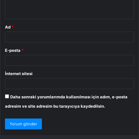
m
*
Ad
*
E-posta
*
İnternet sitesi
Daha sonraki yorumlarımda kullanılması için adım, e-posta
adresim ve site adresim bu tarayıcıya kaydedilsin.