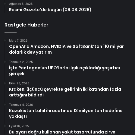
Ağustos 6, 2026
Resmi Gazete’de bugün (06.08.2026)
Rastgele Haberler
Mart 7, 2026
OpenAI’a Amazon, NVIDIA ve SoftBank’tan 110 milyar
dolarlık dev yatırım
Temmuz 2, 2025
İşte Pentagon’un UFO’larla ilgili açıkladığı şaşırtıcı
gerçek
Ekim 25, 2025
Kraken, üçüncü çeyrekte gelirinin iki katından fazla
arttığını bildirdi
Temmuz 4, 2026
Kazakistan tahıl ihracatında 13 milyon ton hedefine
yaklaştı
Eylül 16, 2025
Bu ayarı doğru kullanan yakıt tasarrufunda zirve