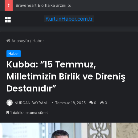
Braveheart Bio halka arzını pazarlama aralığının üstünde fiyatlandırıyor
Menü
Anasayfa
/
Haber
Haber
Kubba: “15 Temmuz,
Milletimizin Birlik ve Direniş
Destanıdır”
NURCAN BAYRAM
Temmuz 18, 2025
0
0
1 dakika okuma süresi