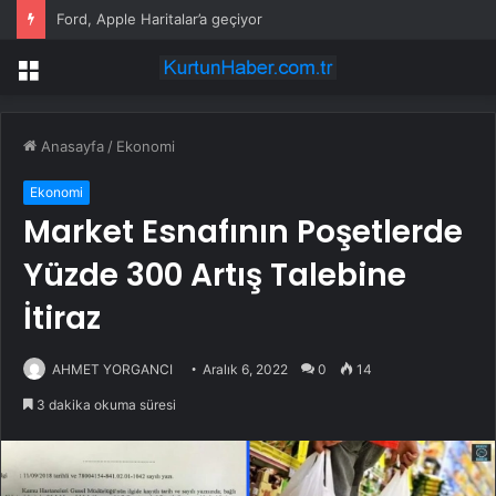
Ford, Apple Haritalar’a geçiyor
Menü
Anasayfa
/
Ekonomi
Ekonomi
Market Esnafının Poşetlerde
Yüzde 300 Artış Talebine
İtiraz
AHMET YORGANCI
Aralık 6, 2022
0
14
3 dakika okuma süresi