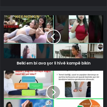
Belki em bi ava şor li hîvê kampê bikin