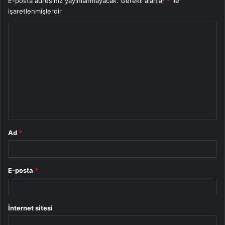
E-posta adresiniz yayınlanmayacak.
Gerekli alanlar
*
ile
işaretlenmişlerdir
Y
o
r
u
m
*
Ad
*
E-posta
*
İnternet sitesi