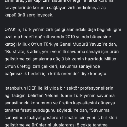
zırhlı araç yan kapı zırh sistemi örneği ile farklı koruma
seviyelerinde koruma sağlayan zırhlandırılmış araç
kapsülünü sergileyecek.
OYAK’ın, Türkiye’nin zırh çeliği alanındaki dışa bağımlılığını
azaltma hedefi doğrultusunda 2019 yılında bünyesine
kattığı Miilux OY’un Türkiye Genel Müdürü Yavuz Yeldan,
“Bu stratejik adım, yerli ve millî savunma sanayii için ürün
geliştirme çalışmalarına güçlü bir zemin hazırladı. Miilux
OY’un ürettiği zırh çelikleri, savunma sanayiinde
bağımsızlık hedefi için kritik önemde” diye konuştu.
İstanbul’un IDEF ile iki yılda bir sektör profesyonellerini
ağırladığını belirten Yeldan, fuarın Türkiye’nin savunma
sanayiindeki konumunu ve üretim kapasitesini dünyaya
tanıtma fırsatı sunduğunu söyledi. Yeldan, “Savunma
sanayiinde faaliyet gösteren firmalar için yeni iş birlikleri
geliştirme ve ürünlerini uluslararası ölçekte tanıtma