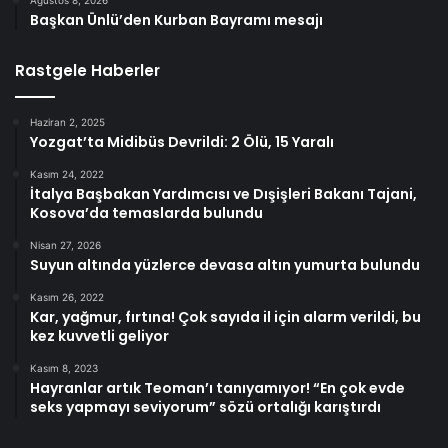
Başkan Ünlü’den Kurban Bayramı mesajı
Rastgele Haberler
Haziran 2, 2025
Yozgat’ta Midibüs Devrildi: 2 Ölü, 15 Yaralı
Kasım 24, 2022
İtalya Başbakan Yardımcısı ve Dışişleri Bakanı Tajani,
Kosova’da temaslarda bulundu
Nisan 27, 2026
Suyun altında yüzlerce devasa altın yumurta bulundu
Kasım 26, 2022
Kar, yağmur, fırtına! Çok sayıda il için alarm verildi, bu
kez kuvvetli geliyor
Kasım 8, 2023
Hayranlar artık Teoman’ı tanıyamıyor! “En çok evde
seks yapmayı seviyorum” sözü ortalığı karıştırdı