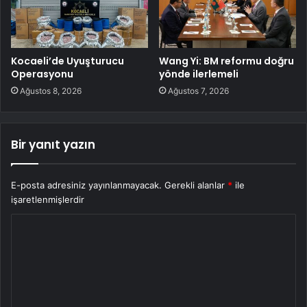
Kocaeli’de Uyuşturucu
Wang Yi: BM reformu doğru
Operasyonu
yönde ilerlemeli
Ağustos 8, 2026
Ağustos 7, 2026
Bir yanıt yazın
E-posta adresiniz yayınlanmayacak.
Gerekli alanlar
*
ile
işaretlenmişlerdir
Y
o
r
u
m