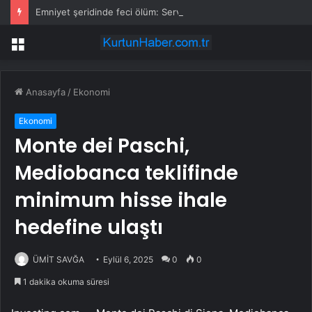
Emniyet şeridinde feci ölüm: Servis şoförüne midibüs çarptı
Menü
Anasayfa
/
Ekonomi
Ekonomi
Monte dei Paschi,
Mediobanca teklifinde
minimum hisse ihale
hedefine ulaştı
ÜMİT SAVĞA
Eylül 6, 2025
0
0
1 dakika okuma süresi