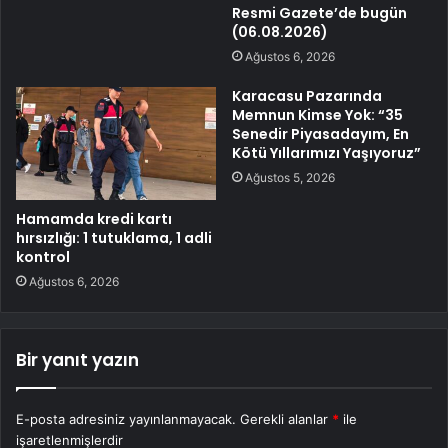
Resmi Gazete’de bugün
(06.08.2026)
Ağustos 6, 2026
Karacasu Pazarında
Memnun Kimse Yok: “35
Senedir Piyasadayım, En
Kötü Yıllarımızı Yaşıyoruz”
Ağustos 5, 2026
Hamamda kredi kartı
hırsızlığı: 1 tutuklama, 1 adli
kontrol
Ağustos 6, 2026
Bir yanıt yazın
E-posta adresiniz yayınlanmayacak.
Gerekli alanlar
*
ile
işaretlenmişlerdir