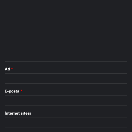
Y
o
r
u
m
*
Ad
*
E-posta
*
İnternet sitesi