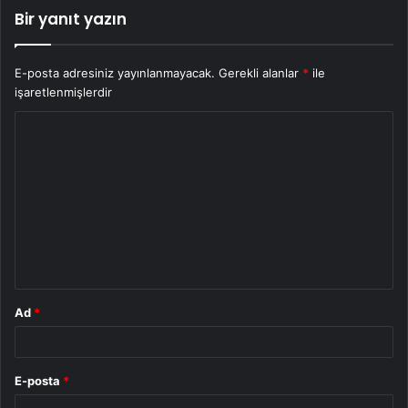
Bir yanıt yazın
E-posta adresiniz yayınlanmayacak.
Gerekli alanlar
*
ile
işaretlenmişlerdir
Y
o
r
u
m
*
Ad
*
E-posta
*