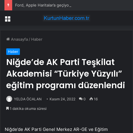
Ford, Apple Haritalar’a geçiyor
Menü
Anasayfa
/
Haber
Haber
Niğde’de AK Parti Teşkilat
Akademisi “Türkiye Yüzyılı”
eğitim programı düzenlendi
YELDA ÖCALAN
Kasım 24, 2022
0
16
1 dakika okuma süresi
Niğde’de AK Parti Genel Merkez AR-GE ve Eğitim