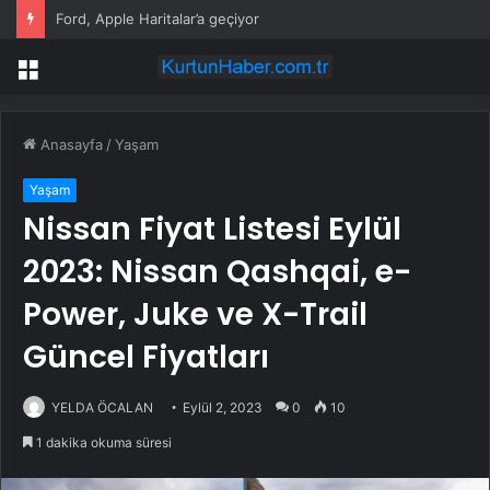
Ford, Apple Haritalar’a geçiyor
Menü
Anasayfa
/
Yaşam
Yaşam
Nissan Fiyat Listesi Eylül
2023: Nissan Qashqai, e-
Power, Juke ve X-Trail
Güncel Fiyatları
YELDA ÖCALAN
Eylül 2, 2023
0
10
1 dakika okuma süresi