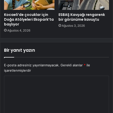
Kocaeli’de çocuklar için
ESBAŞ Kavşağı rengarenk
Doğa Atölyeleri Ekopark’ta
bir görünüme kavuştu
başlıyor
Ağustos 3, 2026
Ağustos 4, 2026
Bir yanıt yazın
E-posta adresiniz yayınlanmayacak.
Gerekli alanlar
*
ile
işaretlenmişlerdir
Y
o
r
u
m