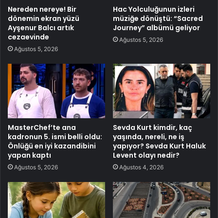
Nereden nereye! Bir
Hac Yolculuğunun izleri
dönemin ekran yüzü
müziğe dönüştü: “Sacred
Ayşenur Balcı artık
Journey” albümü geliyor
cezaevinde
Ağustos 5, 2026
Ağustos 5, 2026
MasterChef’te ana
Sevda Kurt kimdir, kaç
kadronun 5. ismi belli oldu:
yaşında, nereli, ne iş
Önlüğü en iyi kazandibini
yapıyor? Sevda Kurt Haluk
yapan kaptı
Levent olayı nedir?
Ağustos 5, 2026
Ağustos 4, 2026