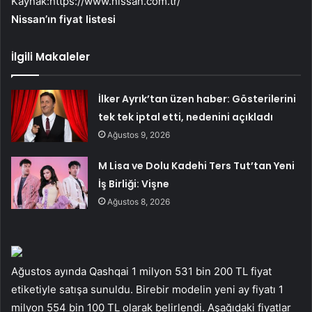
Kaynak:
https://www.nissan.com.tr/
Nissan’ın fiyat listesi
İlgili Makaleler
İlker Ayrık’tan üzen haber: Gösterilerini
tek tek iptal etti, nedenini açıkladı
Ağustos 9, 2026
M Lisa ve Dolu Kadehi Ters Tut’tan Yeni
İş Birliği: Vişne
Ağustos 8, 2026
Ağustos ayında Qashqai 1 milyon 531 bin 200 TL fiyat
etiketiyle satışa sunuldu. Birebir modelin yeni ay fiyatı 1
milyon 554 bin 100 TL olarak belirlendi. Aşağıdaki fiyatlar