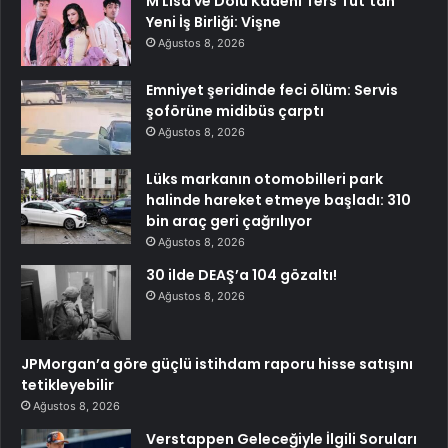
M Lisa ve Dolu Kadehi Ters Tut’tan
Yeni İş Birliği: Vişne
Ağustos 8, 2026
Emniyet şeridinde feci ölüm: Servis
şoförüne midibüs çarptı
Ağustos 8, 2026
Lüks markanın otomobilleri park
halinde hareket etmeye başladı: 310
bin araç geri çağrılıyor
Ağustos 8, 2026
30 ilde DEAŞ’a 104 gözaltı!
Ağustos 8, 2026
JPMorgan’a göre güçlü istihdam raporu hisse satışını
tetikleyebilir
Ağustos 8, 2026
Verstappen Geleceğiyle İlgili Soruları