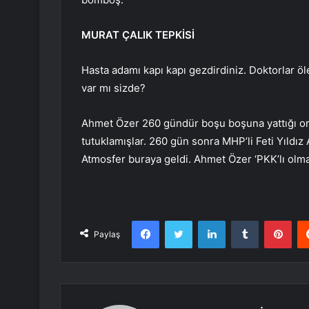
MURAT
Ç
ALIK TEPK
İ
S
İ
Hasta ada
m
ı
kap
ı
kap
ı
gezdirdiniz. Doktorlar
ö
l
var m
ı
sizde?
Ahmet
Ö
zer 260 g
ü
nd
ü
r b
o
ş
u bo
ş
una yatt
ığı
or
tutuklam
ış
lar. 260 g
ü
n sonra MHP’li Feti Y
ı
ld
ı
z
Atmosfer buraya geldi. Ahmet
Ö
zer ‘PKK’l
ı
olmak
Facebook
Twitter
LinkedIn
Tumblr
Pint
Paylaş