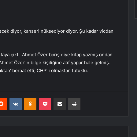
ecek diyor, kanseri n
ü
ksediyor diyor
.
Ş
u kadar vicdan
taya
ç
ı
kt
ı
. Ahmet
Ö
zer bar
ış
diye kitap yazm
ış
ondan
 Ahmet
Ö
zer’in bilge ki
ş
ili
ğ
ine at
ı
f yapar hale gelmi
ş
.
tan’ beraat etti, CHP’li olmaktan tutuklu.
erest
Reddit
VKontakte
Odnoklassniki
Pocket
E-Posta ile paylaş
Yazdır