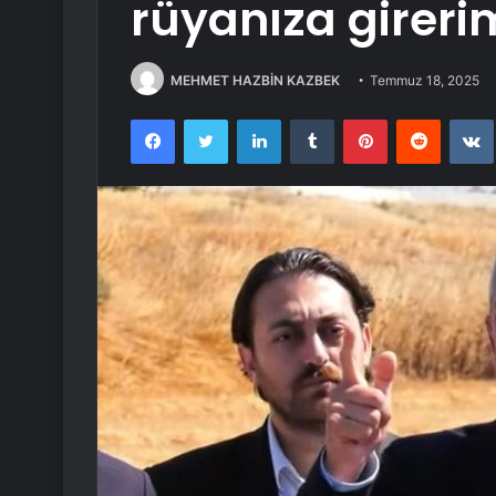
rüyanıza gireri
MEHMET HAZBİN KAZBEK
Temmuz 18, 2025
Facebook
Twitter
LinkedIn
Tumblr
Pinterest
Reddit