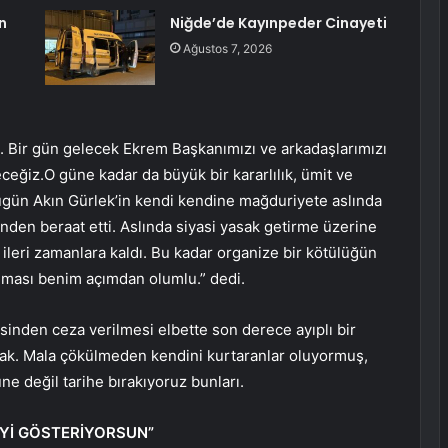
n
Niğde’de Kayınpeder Cinayeti
Ağustos 7, 2026
ruz. Bir gün gelecek Ekrem Başkanımızı ve arkadaşlarımızı
eğiz.O güne kadar da büyük bir kararlılık, ümit ve
ugün Akın Gürlek’in kendi kendine mağduriyete aslında
en beraat etti. Aslında siyasi yasak getirme üzerine
ileri zamanlara kaldı. Bu kadar organize bir kötülüğün
olması benim açımdan olumlu.” dedi.
inden ceza verilmesi elbette son derece ayıplı bir
acak. Mala çökülmeden kendini kurtaranlar oluyormuş,
ne değil tarihe bırakıyoruz bunları.
Yİ GÖSTERİYORSUN”