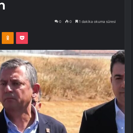
m
0
0
1 dakika okuma süresi
VKontakte
Odnoklassniki
Pocket