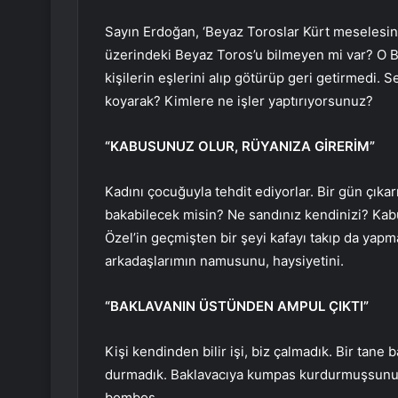
Sayın Erdoğan, ‘Beyaz Toroslar Kürt meselesin
üzerindeki Beyaz Toros’u bilmeyen mi var? O 
kişilerin eşlerini alıp götürüp geri getirmedi
koyarak? Kimlere ne işler yaptırıyorsunuz?
“KABUSUNUZ OLUR, RÜYANIZA GİRERİM”
Kadını çocuğuyla tehdit ediyorlar. Bir gün çıka
bakabilecek misin? Ne sandınız kendinizi? Kab
Özel’in geçmişten bir şeyi kafayı takıp da yapm
arkadaşlarımın namusunu, haysiyetini.
“BAKLAVANIN ÜSTÜNDEN AMPUL ÇIKTI”
Kişi kendinden bilir işi, biz çalmadık. Bir tane 
durmadık. Baklavacıya kumpas kurdurmuşsunuz 
bomboş.