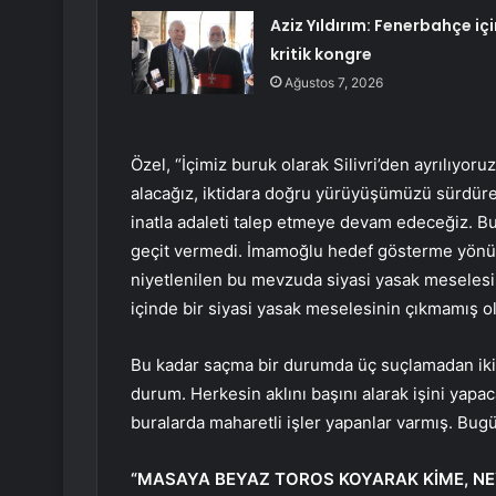
Aziz Yıldırım: Fenerbahçe içi
kritik kongre
Ağustos 7, 2026
Özel, “İçimiz buruk olarak Silivri’den ayrılıyo
alacağız, iktidara doğru yürüyüşümüzü sürdürec
inatla adaleti talep etmeye devam edeceğiz. B
geçit vermedi. İmamoğlu hedef gösterme yönünd
niyetlenilen bu mevzuda siyasi yasak meselesi 
içinde bir siyasi yasak meselesinin çıkmamış 
Bu kadar saçma bir durumda üç suçlamadan ikis
durum. Herkesin aklını başını alarak işini yap
buralarda maharetli işler yapanlar varmış. Bugü
“MASAYA BEYAZ TOROS KOYARAK KİME, NE