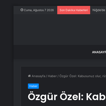
Niğde’de
Cuma, Ağustos 7 2026
Son Dakika Haberleri
ANASAY
Anasayfa
/
Haber
/
Özgür Özel: Kabusunuz olur, rü
Haber
Özgür Özel: Kab