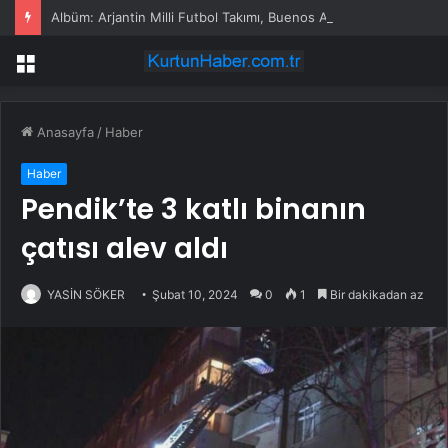
Albüm: Arjantin Milli Futbol Takımı, Buenos Aires’te Coşkuyla Karşılandı
Menü
Anasayfa
/
Haber
Haber
Pendik’te 3 katlı binanın
çatısı alev aldı
YASİN SÖKER
Şubat 10, 2024
0
1
Bir dakikadan az