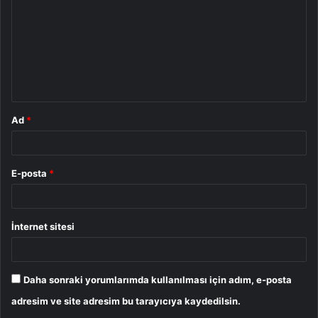
r
u
m
*
Ad
*
E-posta
*
İnternet sitesi
Daha sonraki yorumlarımda kullanılması için adım, e-posta
adresim ve site adresim bu tarayıcıya kaydedilsin.