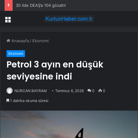
30 ilde DEAŞ’a 104 gözaltı!
Menü
Anasayfa
/
Ekonomi
Ekonomi
Petrol 3 ayın en düşük
seviyesine indi
NURCAN BAYRAM
Temmuz 6, 2026
0
0
1 dakika okuma süresi