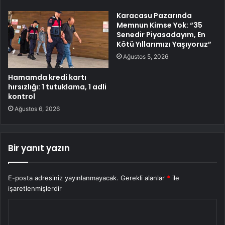
Karacasu Pazarında
Memnun Kimse Yok: “35
Senedir Piyasadayım, En
Kötü Yıllarımızı Yaşıyoruz”
Ağustos 5, 2026
Hamamda kredi kartı
hırsızlığı: 1 tutuklama, 1 adli
kontrol
Ağustos 6, 2026
Bir yanıt yazın
E-posta adresiniz yayınlanmayacak.
Gerekli alanlar
*
ile
işaretlenmişlerdir
Y
o