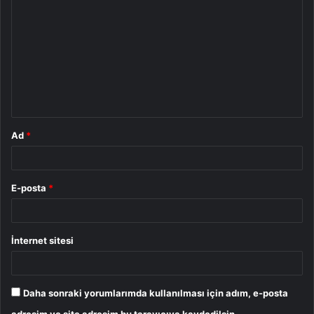
o
r
u
m
*
Ad
*
E-posta
*
İnternet sitesi
Daha sonraki yorumlarımda kullanılması için adım, e-posta
adresim ve site adresim bu tarayıcıya kaydedilsin.