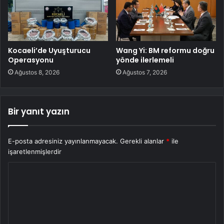
Kocaeli’de Uyuşturucu
Wang Yi: BM reformu doğru
Operasyonu
yönde ilerlemeli
Ağustos 8, 2026
Ağustos 7, 2026
Bir yanıt yazın
E-posta adresiniz yayınlanmayacak.
Gerekli alanlar
*
ile
işaretlenmişlerdir
Y
o
r
u