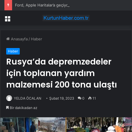
Ford, Apple Haritalar’a geçiyor
Menü
Anasayfa
/
Haber
Haber
Rusya’da depremzedeler
için toplanan yardım
malzemesi 200 tona ulaştı
YELDA ÖCALAN
Şubat 19, 2023
0
11
Bir dakikadan az