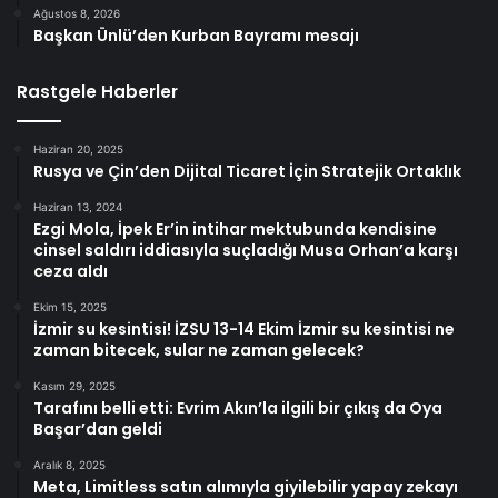
Ağustos 8, 2026
Başkan Ünlü’den Kurban Bayramı mesajı
Rastgele Haberler
Haziran 20, 2025
Rusya ve Çin’den Dijital Ticaret İçin Stratejik Ortaklık
Haziran 13, 2024
Ezgi Mola, İpek Er’in intihar mektubunda kendisine
cinsel saldırı iddiasıyla suçladığı Musa Orhan’a karşı
ceza aldı
Ekim 15, 2025
İzmir su kesintisi! İZSU 13-14 Ekim İzmir su kesintisi ne
zaman bitecek, sular ne zaman gelecek?
Kasım 29, 2025
Tarafını belli etti: Evrim Akın’la ilgili bir çıkış da Oya
Başar’dan geldi
Aralık 8, 2025
Meta, Limitless satın alımıyla giyilebilir yapay zekayı