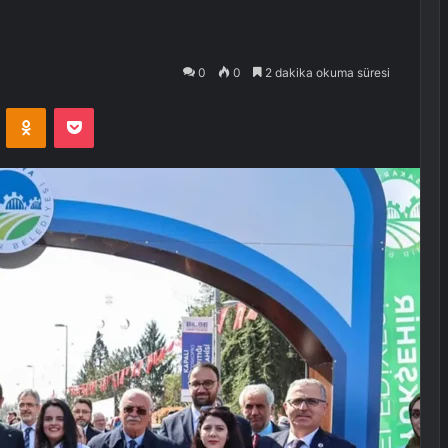
0
0
2 dakika okuma süresi
VKontakte
Odnoklassniki
Pocket