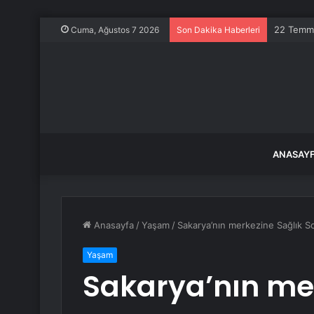
22 Temmuz
Cuma, Ağustos 7 2026
Son Dakika Haberleri
ANASAY
Anasayfa
/
Yaşam
/
Sakarya’nın merkezine Sağlık So
Yaşam
Sakarya’nın me