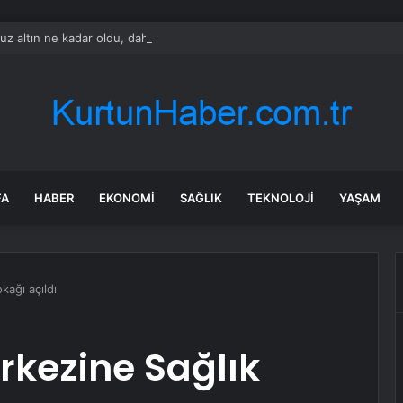
 altın ne kadar oldu, daha düşecek mi? SON DAKİKA! Altın fiyatları yükse
FA
HABER
EKONOMI
SAĞLIK
TEKNOLOJI
YAŞAM
kağı açıldı
rkezine Sağlık