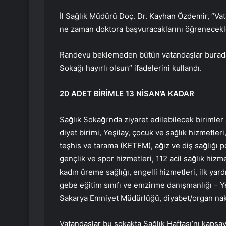
İl Sağlık Müdürü Doç. Dr. Kayhan Özdemir, “Vat
ne zaman doktora başvuracaklarını öğrenecekl
Randevu beklemeden bütün vatandaşlar burada 
Sokağı hayırlı olsun” ifadelerini kullandı.
20 ADET BİRİMLE 13 NİSAN’A KADAR
Sağlık Sokağı’nda ziyaret edilebilecek birimler 
diyet birimi, Yeşilay, çocuk ve sağlık hizmetler
teşhis ve tarama (KETEM), ağız ve diş sağlığı poli
gençlik ve spor hizmetleri, 112 acil sağlık hiz
kadın üreme sağlığı, engelli hizmetleri, ilk ya
gebe eğitim sınıfı ve emzirme danışmanlığı – Y
Sakarya Emniyet Müdürlüğü, diyabet/organ nakli
Vatandaşlar bu sokakta Sağlık Haftası’nı kapsay