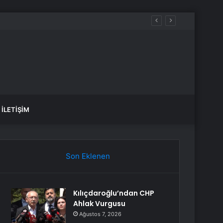
ldi mi, düştü mü? Güncel altın fiyatları!
İLETIŞIM
Son Eklenen
Kılıçdaroğlu’ndan CHP
Ahlak Vurgusu
Ağustos 7, 2026