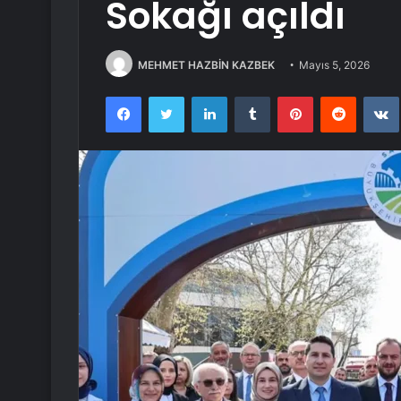
Sokağı açıldı
MEHMET HAZBİN KAZBEK
Mayıs 5, 2026
Facebook
Twitter
LinkedIn
Tumblr
Pinterest
Reddit