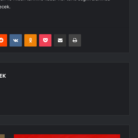
lecek.
erest
Reddit
VKontakte
Odnoklassniki
Pocket
E-Posta ile paylaş
Yazdır
EK