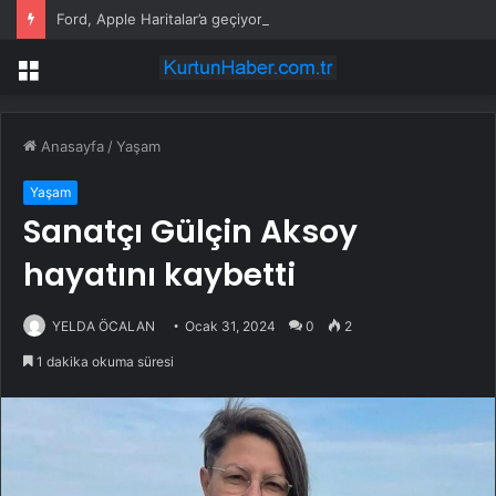
Ford, Apple Haritalar’a geçiyor
Menü
Anasayfa
/
Yaşam
Yaşam
Sanatçı Gülçin Aksoy
hayatını kaybetti
YELDA ÖCALAN
Ocak 31, 2024
0
2
1 dakika okuma süresi