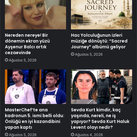
Nereden nereye! Bir
Hac Yolculuğunun izleri
dönemin ekran yüzü
müziğe dönüştü: “Sacred
Ayşenur Balcı artık
Journey” albümü geliyor
cezaevinde
Ağustos 5, 2026
Ağustos 5, 2026
MasterChef’te ana
Sevda Kurt kimdir, kaç
kadronun 5. ismi belli oldu:
yaşında, nereli, ne iş
Önlüğü en iyi kazandibini
yapıyor? Sevda Kurt Haluk
yapan kaptı
Levent olayı nedir?
Ağustos 5, 2026
Ağustos 4, 2026