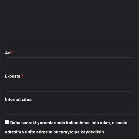
r
u
m
*
Ad
*
E-posta
*
İnternet sitesi
Daha sonraki yorumlarımda kullanılması için adım, e-posta
adresim ve site adresim bu tarayıcıya kaydedilsin.