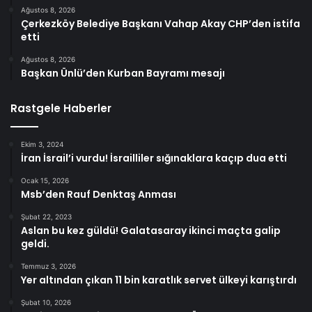
Ağustos 8, 2026
Çerkezköy Belediye Başkanı Vahap Akay CHP’den istifa
etti
Ağustos 8, 2026
Başkan Ünlü’den Kurban Bayramı mesajı
Rastgele Haberler
Ekim 3, 2024
İran İsrail’i vurdu! İsrailliler sığınaklara kaçıp dua etti
Ocak 15, 2026
Msb’den Rauf Denktaş Anması
Şubat 22, 2023
Aslan bu kez güldü! Galatasaray ikinci maçta galip
geldi.
Temmuz 3, 2026
Yer altından çıkan 11 bin karatlık servet ülkeyi karıştırdı
Şubat 10, 2026