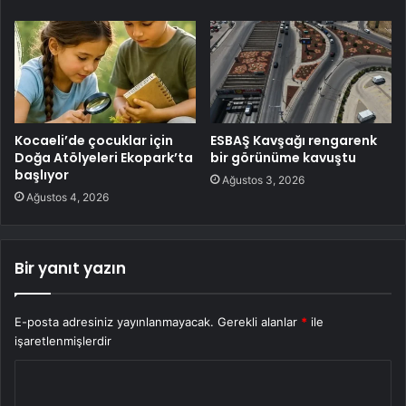
Kocaeli’de çocuklar için
ESBAŞ Kavşağı rengarenk
Doğa Atölyeleri Ekopark’ta
bir görünüme kavuştu
başlıyor
Ağustos 3, 2026
Ağustos 4, 2026
Bir yanıt yazın
E-posta adresiniz yayınlanmayacak.
Gerekli alanlar
*
ile
işaretlenmişlerdir
Y
o