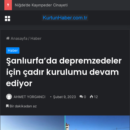
Niğde’de Kayınpeder Cinayeti
Menü
Anasayfa
/
Haber
Haber
Şanlıurfa’da depremzedeler
için çadır kurulumu devam
ediyor
AHMET YORGANCI
Şubat 9, 2023
0
12
Bir dakikadan az