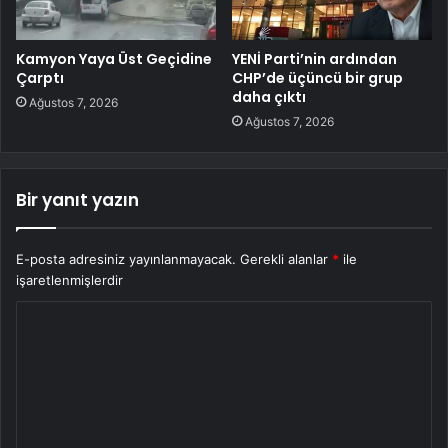
Kamyon Yaya Üst Geçidine
YENİ Parti’nin ardından
Çarptı
CHP’de üçüncü bir grup
daha çıktı
Ağustos 7, 2026
Ağustos 7, 2026
Bir yanıt yazın
E-posta adresiniz yayınlanmayacak.
Gerekli alanlar
*
ile
işaretlenmişlerdir
Y
o
r
u
m