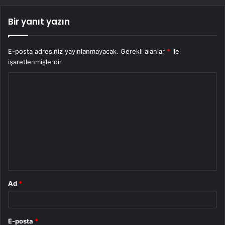
Bir yanıt yazın
E-posta adresiniz yayınlanmayacak.
Gerekli alanlar
*
ile
işaretlenmişlerdir
Y
o
r
u
m
*
Ad
*
E-posta
*