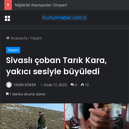
Niğde’de Kayınpeder Cinayeti
Menü
Anasayfa
/
Yaşam
Yaşam
Sivaslı çoban Tarık Kara,
yakıcı sesiyle büyüledi
YASİN SÖKER
Ocak 17, 2023
0
12
1 dakika okuma süresi