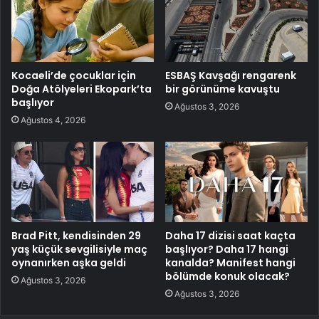
Kocaeli’de çocuklar için
ESBAŞ Kavşağı rengarenk
Doğa Atölyeleri Ekopark’ta
bir görünüme kavuştu
başlıyor
Ağustos 3, 2026
Ağustos 4, 2026
Brad Pitt, kendisinden 29
Daha 17 dizisi saat kaçta
yaş küçük sevgilisiyle maç
başlıyor? Daha 17 hangi
oynanırken aşka geldi
kanalda? Manifest hangi
bölümde konuk olacak?
Ağustos 3, 2026
Ağustos 3, 2026