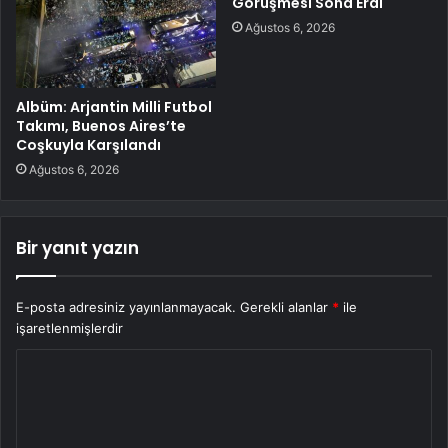
Görüşmesi Sona Erdi
Ağustos 6, 2026
Albüm: Arjantin Milli Futbol
Takımı, Buenos Aires’te
Coşkuyla Karşılandı
Ağustos 6, 2026
Bir yanıt yazın
E-posta adresiniz yayınlanmayacak.
Gerekli alanlar
*
ile
işaretlenmişlerdir
Y
o
r