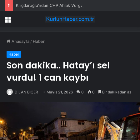
Kılıçdaroğlu’ndan CHP Ahlak Vurgusu
Menü
Anasayfa
/
Haber
Haber
Son dakika.. Hatay’ı sel
vurdu! 1 can kaybı
DİLAN BİÇER
Mayıs 21, 2026
0
0
Bir dakikadan az