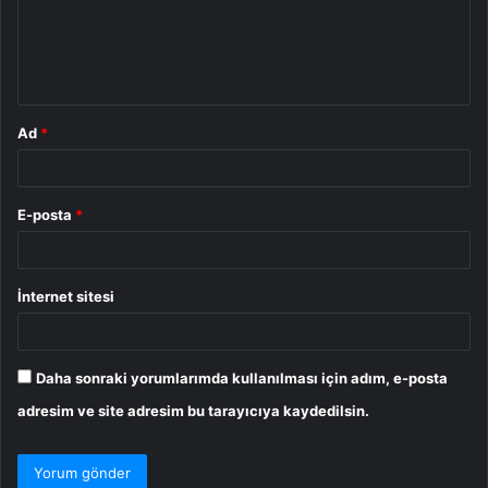
u
m
*
Ad
*
E-posta
*
İnternet sitesi
Daha sonraki yorumlarımda kullanılması için adım, e-posta
adresim ve site adresim bu tarayıcıya kaydedilsin.