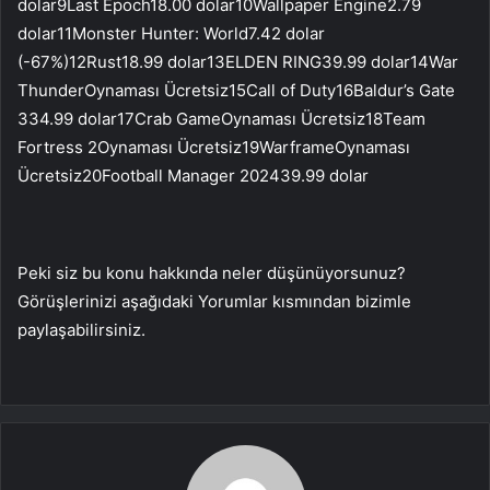
dolar9Last Epoch18.00 dolar10Wallpaper Engine2.79
dolar11Monster Hunter: World7.42 dolar
(-67%)12Rust18.99 dolar13ELDEN RING39.99 dolar14War
ThunderOynaması Ücretsiz15Call of Duty16Baldur’s Gate
334.99 dolar17Crab GameOynaması Ücretsiz18Team
Fortress 2Oynaması Ücretsiz19WarframeOynaması
Ücretsiz20Football Manager 202439.99 dolar
Peki siz bu konu hakkında neler düşünüyorsunuz?
Görüşlerinizi aşağıdaki Yorumlar kısmından bizimle
paylaşabilirsiniz.