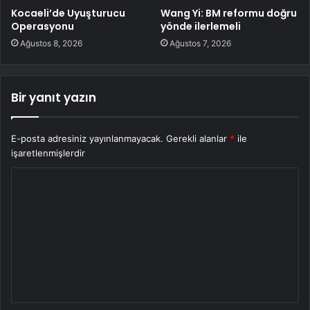
Kocaeli’de Uyuşturucu
Wang Yi: BM reformu doğru
Operasyonu
yönde ilerlemeli
Ağustos 8, 2026
Ağustos 7, 2026
Bir yanıt yazın
E-posta adresiniz yayınlanmayacak.
Gerekli alanlar
*
ile
işaretlenmişlerdir
Y
o
r
u
m
*