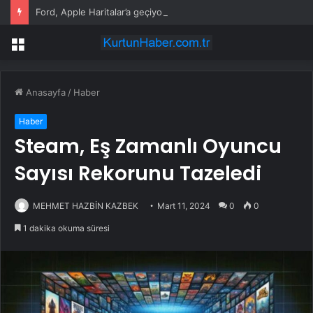
Ford, Apple Haritalar’a geçiyor
Menü
Anasayfa
/
Haber
Haber
Steam, Eş Zamanlı Oyuncu
Sayısı Rekorunu Tazeledi
MEHMET HAZBİN KAZBEK
Mart 11, 2024
0
0
1 dakika okuma süresi