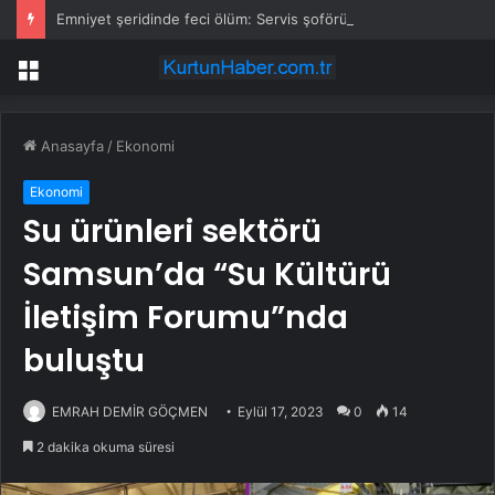
Emniyet şeridinde feci ölüm: Servis şoförüne midibüs çarptı
Menü
Anasayfa
/
Ekonomi
Ekonomi
Su ürünleri sektörü
Samsun’da “Su Kültürü
İletişim Forumu”nda
buluştu
EMRAH DEMİR GÖÇMEN
Eylül 17, 2023
0
14
2 dakika okuma süresi