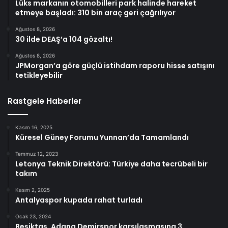
Lüks markanın otomobilleri park halinde hareket
etmeye başladı: 310 bin araç geri çağrılıyor
Ağustos 8, 2026
30 ilde DEAŞ’a 104 gözaltı!
Ağustos 8, 2026
JPMorgan’a göre güçlü istihdam raporu hisse satışını
tetikleyebilir
Rastgele Haberler
Kasım 16, 2025
Küresel Güney Forumu Yunnan’da Tamamlandı
Temmuz 12, 2023
Letonya Teknik Direktörü: Türkiye daha tecrübeli bir
takım
Kasım 2, 2025
Antalyaspor kupada rahat turladı
Ocak 23, 2024
Beşiktaş, Adana Demirspor karşılaşmasına 3