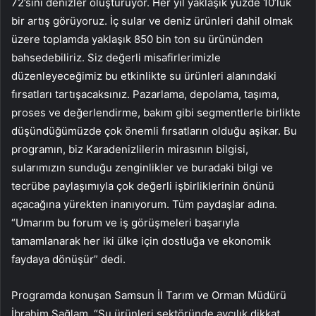
72’sini denizler oluşturuyor. Her yıl yaklaşık yüzde 10’luk
bir artış görüyoruz. İç sular ve deniz ürünleri dahil olmak
üzere toplamda yaklaşık 850 bin ton su ürününden
bahsedebiliriz. Siz değerli misafirlerimizle
düzenleyeceğimiz bu etkinlikte su ürünleri alanındaki
fırsatları tartışacaksınız. Pazarlama, depolama, taşıma,
proses ve değerlendirme, bakım gibi segmentlerle birlikte
düşündüğümüzde çok önemli fırsatların olduğu aşikar. Bu
programın, biz Karadenizlilerin mirasının bilgisi,
sularımızın sunduğu zenginlikler ve buradaki bilgi ve
tecrübe paylaşımıyla çok değerli işbirliklerinin önünü
açacağına yürekten inanıyorum. Tüm paydaşlar adına.
“Umarım bu forum ve iş görüşmeleri başarıyla
tamamlanarak her iki ülke için dostluğa ve ekonomik
faydaya dönüşür” dedi.
Programda konuşan Samsun İl Tarım ve Orman Müdürü
İbrahim Sağlam, “Su ürünleri sektöründe avcılık dikkat