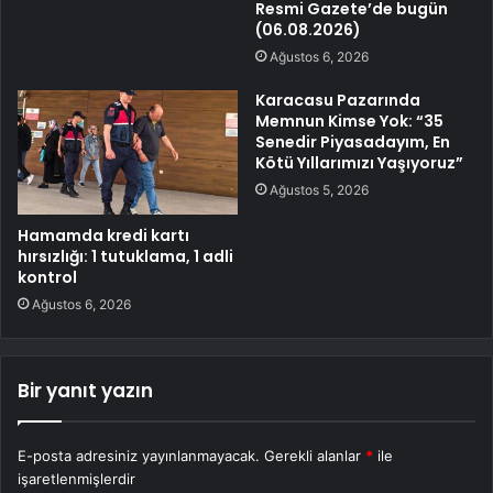
Resmi Gazete’de bugün
(06.08.2026)
Ağustos 6, 2026
Karacasu Pazarında
Memnun Kimse Yok: “35
Senedir Piyasadayım, En
Kötü Yıllarımızı Yaşıyoruz”
Ağustos 5, 2026
Hamamda kredi kartı
hırsızlığı: 1 tutuklama, 1 adli
kontrol
Ağustos 6, 2026
Bir yanıt yazın
E-posta adresiniz yayınlanmayacak.
Gerekli alanlar
*
ile
işaretlenmişlerdir