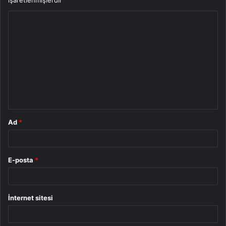
Y
o
r
u
m
*
Ad
*
E-posta
*
İnternet sitesi