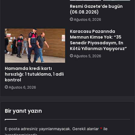
Resmi Gazete’de bugün
(06.08.2026)
Ağustos 6, 2026
Karacasu Pazarında
Memnun Kimse Yok: “35
Senedir Piyasadayım, En
Kötü Yıllarımızı Yaşıyoruz”
Ağustos 5, 2026
Hamamda kredi kartı
hırsızlığı: 1 tutuklama, 1 adli
kontrol
Ağustos 6, 2026
Bir yanıt yazın
E-posta adresiniz yayınlanmayacak.
Gerekli alanlar
*
ile
işaretlenmişlerdir