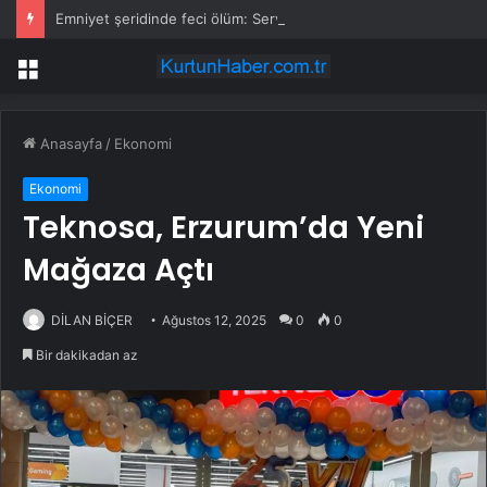
Emniyet şeridinde feci ölüm: Servis şoförüne midibüs çarptı
Menü
Anasayfa
/
Ekonomi
Ekonomi
Teknosa, Erzurum’da Yeni
Mağaza Açtı
DİLAN BİÇER
Ağustos 12, 2025
0
0
Bir dakikadan az