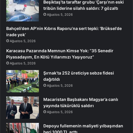
Beşiktaş’ta taraftar grubu ‘Çarşı’nın eski
tribün liderine silahlı saldırı: 7 gözaltı
Ağustos 5, 2026
Bahçeli’den AP’nin Kıbrıs Raporu’na sert tepki: ‘Brüksel’de
irade yok’
Ağustos 5, 2026
Karacasu Pazarında Memnun Kimse Yok: “35 Senedir
Piyasadayım, En Kötü Yıllarımızı Yaşıyoruz”
Ağustos 5, 2026
Şırnak’ta 252 üreticiye sebze fidesi
dağıtıldı
Ağustos 5, 2026
Macaristan Başbakanı Magyar’a canlı
yayında tükürüklü saldırı
Ağustos 5, 2026
Depoyu fullemenin maliyeti yılbaşından
beri 1000 TL arttı