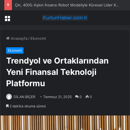
Çin, 400’ü Aşkın İnsansı Robot Modeliyle Küresel Lider Konumunda
Menü
Anasayfa
/
Ekonomi
Ekonomi
Trendyol ve Ortaklarından
Yeni Finansal Teknoloji
Platformu
DİLAN BİÇER
Temmuz 21, 2025
0
0
2 dakika okuma süresi