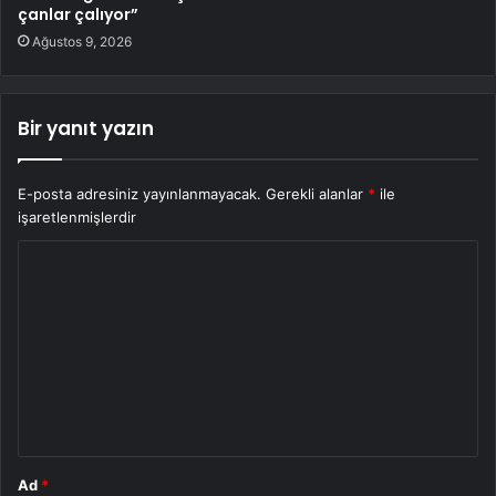
çanlar çalıyor”
Ağustos 9, 2026
Bir yanıt yazın
E-posta adresiniz yayınlanmayacak.
Gerekli alanlar
*
ile
işaretlenmişlerdir
Y
o
r
u
m
*
Ad
*