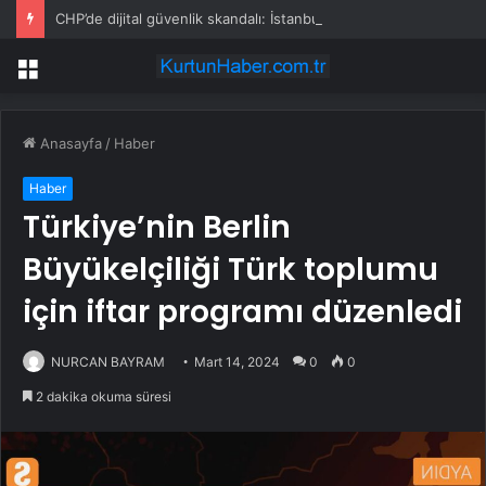
CHP’de dijital güvenlik skandalı: İstanbul ve Ankara il başkanlıkları bahis sitelerine yönlendirildi
Menü
Anasayfa
/
Haber
Haber
Türkiye’nin Berlin
Büyükelçiliği Türk toplumu
için iftar programı düzenledi
NURCAN BAYRAM
Mart 14, 2024
0
0
2 dakika okuma süresi