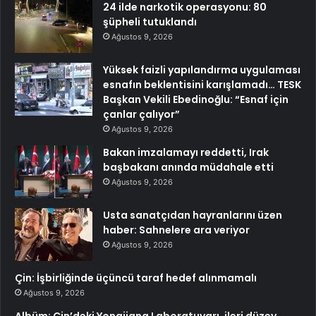
24 ilde narkotik operasyonu: 80
şüpheli tutuklandı
Ağustos 9, 2026
Yüksek faizli yapılandırma uygulaması
esnafın beklentisini karışlamadı… TESK
Başkan Vekili Ebedinoğlu: “Esnaf için
çanlar çalıyor”
Ağustos 9, 2026
Bakan imzalamayı reddetti, Irak
başbakanı anında müdahale etti
Ağustos 9, 2026
Usta sanatçıdan hayranlarını üzen
haber: Sahnelere ara veriyor
Ağustos 9, 2026
Çin: İşbirliğinde üçüncü taraf hedef alınmamalı
Ağustos 9, 2026
Albüm: Çin’deki Yongjiang Laboratuvarı, ileri düzey