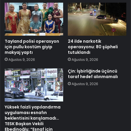
Tayland polisi operasyon
24 ilde narkotik
için pullu kostüm giyip
operasyonu: 80 şüpheli
makyaj yaptı
tutuklandı
Ağustos 9, 2026
Ağustos 9, 2026
Çin: İşbirliğinde üçüncü
taraf hedef alınmamalı
Ağustos 9, 2026
Yüksek faizli yapılandırma
uygulaması esnafın
beklentisini karışlamadı…
TESK Başkan Vekili
Ebedinoğlu: “Esnaf için