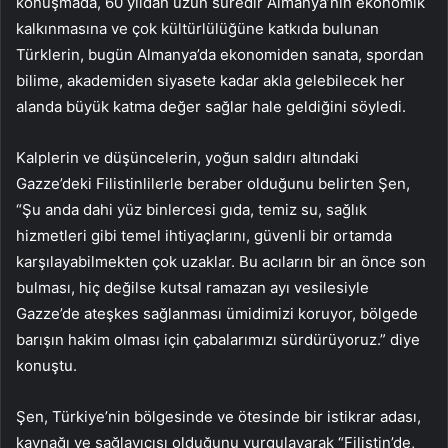
konuşmada, 60 yıldan uzun süredir Almanya’nın ekonomik
kalkınmasına ve çok kültürlülüğüne katkıda bulunan
Türklerin, bugün Almanya’da ekonomiden sanata, spordan
bilime, akademiden siyasete kadar akla gelebilecek her
alanda büyük katma değer sağlar hale geldiğini söyledi.
Kalplerin ve düşüncelerin, yoğun saldırı altındaki
Gazze’deki Filistinlilerle beraber olduğunu belirten Şen,
“Şu anda dahi yüz binlercesi gıda, temiz su, sağlık
hizmetleri gibi temel ihtiyaçlarını, güvenli bir ortamda
karşılayabilmekten çok uzaklar. Bu acıların bir an önce son
bulması, hiç değilse kutsal ramazan ayı vesilesiyle
Gazze’de ateşkes sağlanması ümidimizi koruyor, bölgede
barışın hakim olması için çabalarımızı sürdürüyoruz.” diye
konuştu.
Şen, Türkiye’nin bölgesinde ve ötesinde bir istikrar adası,
kaynağı ve sağlayıcısı olduğunu vurgulayarak “Filistin’de,