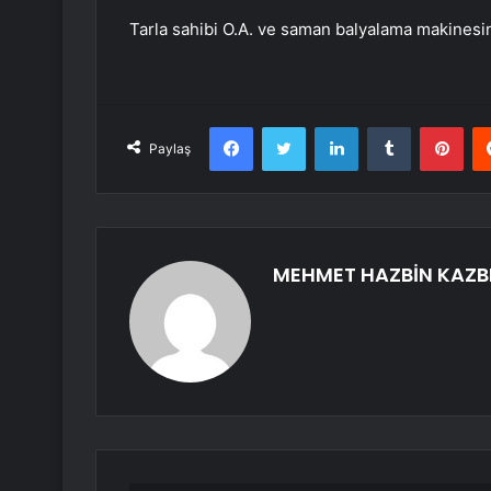
Tarla sahibi O.A. ve saman balyalama makinesini
Facebook
Twitter
LinkedIn
Tumblr
Pint
Paylaş
MEHMET HAZBİN KAZB