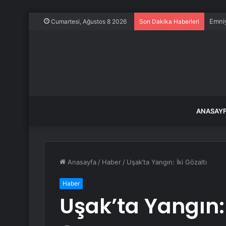
Emniy
Cumartesi, Ağustos 8 2026
Son Dakika Haberleri
ANASAY
Anasayfa
/
Haber
/
Uşak’ta Yangın: İki Gözaltı
Haber
Uşak’ta Yangın: 