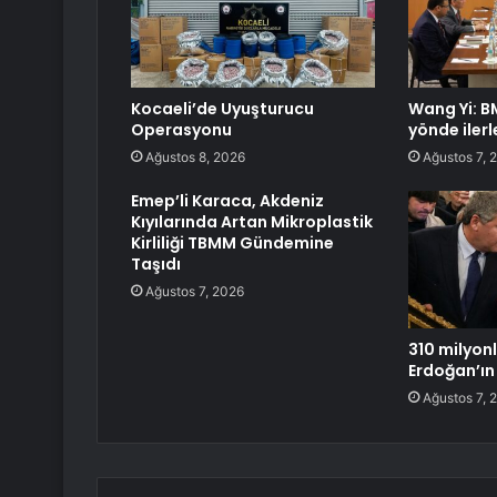
Kocaeli’de Uyuşturucu
Wang Yi: B
Operasyonu
yönde ilerl
Ağustos 8, 2026
Ağustos 7, 
Emep’li Karaca, Akdeniz
Kıyılarında Artan Mikroplastik
Kirliliği TBMM Gündemine
Taşıdı
Ağustos 7, 2026
310 milyonl
Erdoğan’ın
Ağustos 7, 