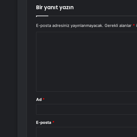
Bir yanıt yazın
E-posta adresiniz yayınlanmayacak.
Gerekli alanlar
*
i
Y
o
r
u
m
*
Ad
*
E-posta
*