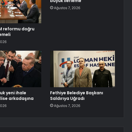
büyük ilerleme
Ağustos 7, 2026
M reformu doğru
emeli
2026
uk yeni ihale
Fethiye Belediye Başkanı
 lise arkadaşına
Saldırıya Uğradı
2026
Ağustos 7, 2026