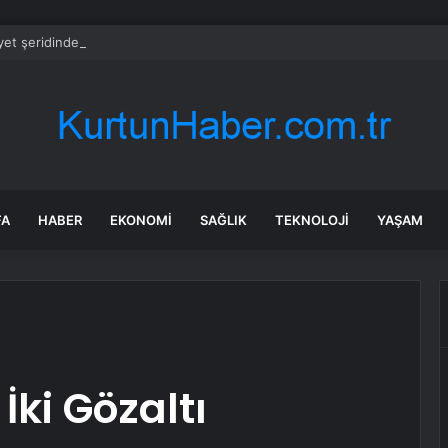
et şeridinde feci ölüm: Servis şoförüne midibüs çarptı
FA
HABER
EKONOMI
SAĞLIK
TEKNOLOJI
YAŞAM
İki Gözaltı