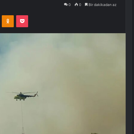
0
0
Bir dakikadan az
VKontakte
Odnoklassniki
Pocket