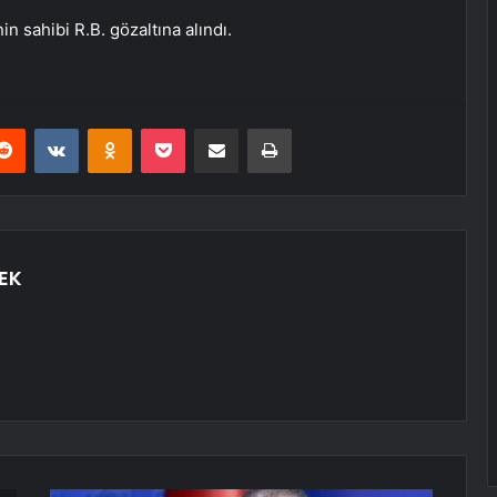
n sahibi R.B. gözaltına alındı.
erest
Reddit
VKontakte
Odnoklassniki
Pocket
E-Posta ile paylaş
Yazdır
EK