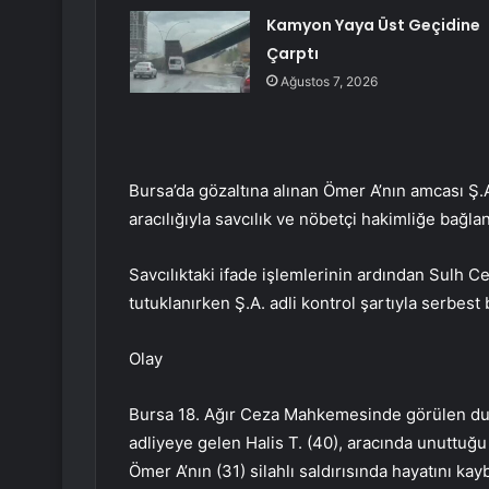
Kamyon Yaya Üst Geçidine
Çarptı
Ağustos 7, 2026
Bursa’da gözaltına alınan Ömer A’nın amcası Ş.
aracılığıyla savcılık ve nöbetçi hakimliğe bağla
Savcılıktaki ifade işlemlerinin ardından Sulh C
tutuklanırken Ş.A. adli kontrol şartıyla serbest b
Olay
Bursa 18. Ağır Ceza Mahkemesinde görülen dur
adliyeye gelen Halis T. (40), aracında unuttuğ
Ömer A’nın (31) silahlı saldırısında hayatını ka