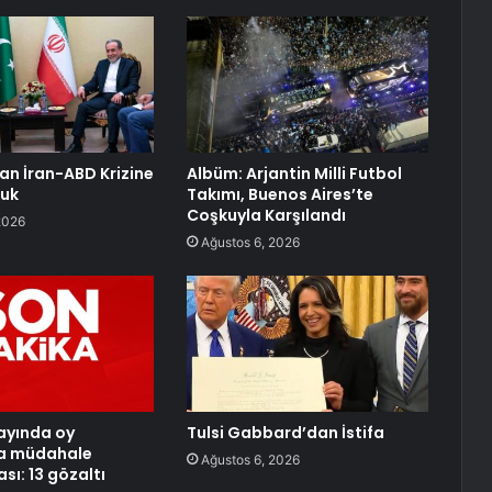
an İran-ABD Krizine
Albüm: Arjantin Milli Futbol
luk
Takımı, Buenos Aires’te
Coşkuyla Karşılandı
2026
Ağustos 6, 2026
ayında oy
Tulsi Gabbard’dan İstifa
a müdahale
Ağustos 6, 2026
sı: 13 gözaltı