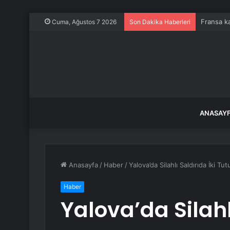
Fransa ka
Cuma, Ağustos 7 2026
Son Dakika Haberleri
ANASAY
Anasayfa
/
Haber
/
Yalova’da Silahlı Saldırıda İki Tu
Haber
Yalova’da Silahl