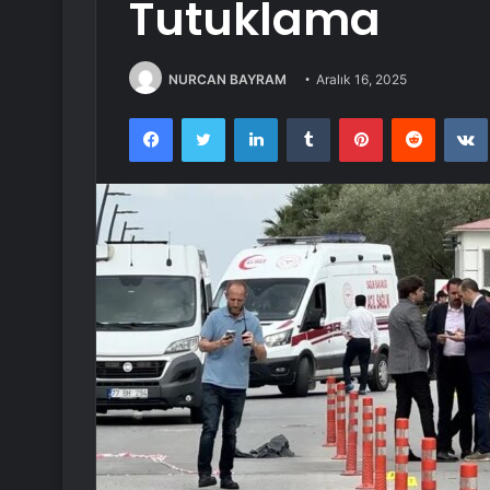
Tutuklama
NURCAN BAYRAM
Aralık 16, 2025
Facebook
Twitter
LinkedIn
Tumblr
Pinterest
Reddit