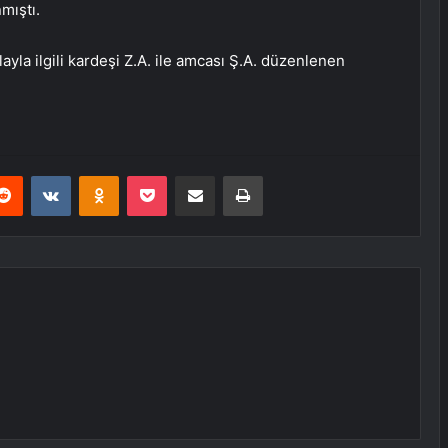
mıştı.
yla ilgili kardeşi Z.A. ile amcası Ş.A. düzenlenen
erest
Reddit
VKontakte
Odnoklassniki
Pocket
E-Posta ile paylaş
Yazdır