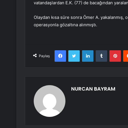
vatandaşlardan E.K. (77) de bacağından yaralan
Olaydan kısa süre sonra Ömer A. yakalanmış, ola
operasyonla gözaltına alınmıştı.
Facebook
Twitter
LinkedIn
Tumblr
Pint
Paylaş
NURCAN BAYRAM