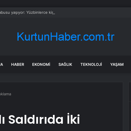
busu yaşıyor: Yüzbinlerce kişi kaçıyor alevler kovalıyor
FA
HABER
EKONOMI
SAĞLIK
TEKNOLOJI
YAŞAM
tuklama
ı Saldırıda İki