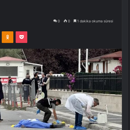
0
0
1 dakika okuma süresi
VKontakte
Odnoklassniki
Pocket