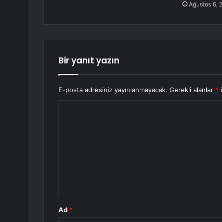
Ağustos 6, 
Bir yanıt yazın
E-posta adresiniz yayınlanmayacak.
Gerekli alanlar
*
i
Y
o
r
u
m
*
Ad
*