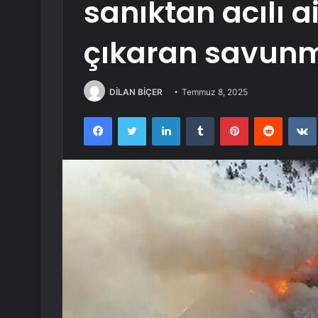
sanıktan acılı ai
çıkaran savun
DİLAN BİÇER
Temmuz 8, 2025
Facebook
Twitter
LinkedIn
Tumblr
Pinterest
Reddit