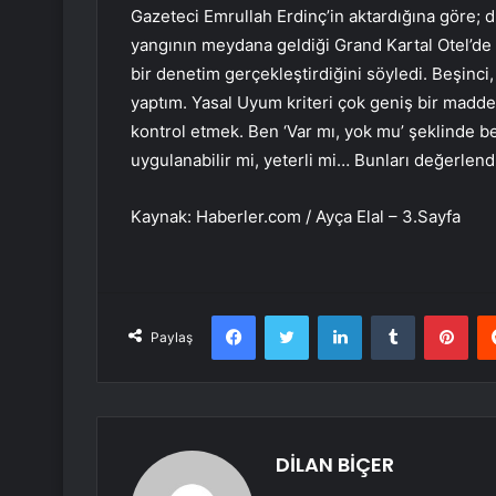
Gazeteci Emrullah Erdinç’in aktardığına göre;
yangının meydana geldiği Grand Kartal Otel’de s
bir denetim gerçekleştirdiğini söyledi. Beşinci
yaptım. Yasal Uyum kriteri çok geniş bir madde.
kontrol etmek. Ben ‘Var mı, yok mu’ şeklinde be
uygulanabilir mi, yeterli mi… Bunları değerlen
Kaynak: Haberler.com / Ayça Elal – 3.Sayfa
Facebook
Twitter
LinkedIn
Tumblr
Pint
Paylaş
DİLAN BİÇER