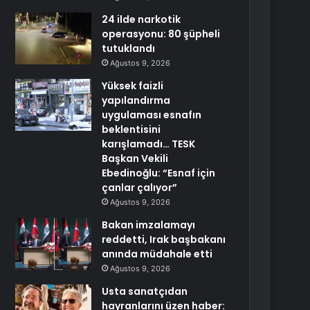
24 ilde narkotik
operasyonu: 80 şüpheli
tutuklandı
Ağustos 9, 2026
Yüksek faizli
yapılandırma
uygulaması esnafın
beklentisini
karışlamadı… TESK
Başkan Vekili
Ebedinoğlu: “Esnaf için
çanlar çalıyor”
Ağustos 9, 2026
Bakan imzalamayı
reddetti, Irak başbakanı
anında müdahale etti
Ağustos 9, 2026
Usta sanatçıdan
hayranlarını üzen haber: