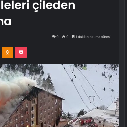
leleri çileden
ma
0
0
1 dakika okuma süresi
VKontakte
Odnoklassniki
Pocket