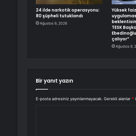
24 ilde narkotik operasyonu:
Yüksek fai
80 şüpheli tutuklandı
uygulaması
beklentisi
Ağustos 9, 2026
TESK Başka
Ebedinoğlu:
çalıyor”
Ağustos 9, 
Bir yanıt yazın
E-posta adresiniz yayınlanmayacak.
Gerekli alanlar
*
i
Y
o
r