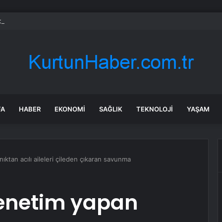
e dijital güvenlik skandalı: İstanbul ve Ankara il başkanlıkları bahis sitele
FA
HABER
EKONOMI
SAĞLIK
TEKNOLOJI
YAŞAM
ktan acılı aileleri çileden çıkaran savunma
enetim yapan