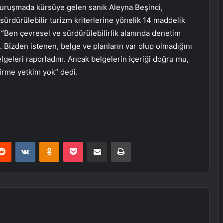
 duruşmada kürsüye gelen sanık Aleyna Beşinci,
ürdürülebilir turizm kriterlerine yönelik 14 maddelik
, “Ben çevresel ve sürdürülebilirlik alanında denetim
 Bizden istenen, belge ve planların var olup olmadığını
lgeleri raporladım. Ancak belgelerin içeriği doğru mu,
dirme yetkim yok” dedi.
erest
Reddit
VKontakte
Odnoklassniki
Pocket
E-Posta ile paylaş
Yazdır