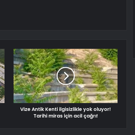
Vize Antik Kenti ilgisizlikle yok oluyor!
Tarihi miras için acil çağrı!