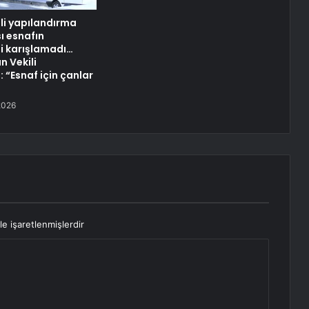
zli yapılandırma
 esnafın
ni karışlamadı…
n Vekili
 “Esnaf için çanlar
2026
le işaretlenmişlerdir