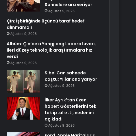
Sahnelere ara veriyor
Ağustos 9, 2026
Çin: İşbirliğinde üçüncü taraf hedef
alınmamalı
Ağustos 9, 2026
Albüm: Çin’deki Yongjiang Laboratuvarı,
ileri düzey teknolojik araştırmalara hız
verdi
Ağustos 9, 2026
Sibel Can sahnede
coştu: Yıllar ona yarıyor
Ağustos 9, 2026
İlker Ayrık’tan üzen
haber: Gösterilerini tek
tek iptal etti, nedenini
açıkladı
Ağustos 9, 2026
Ford, Apple Haritalar’a