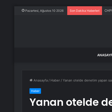
CHP’d
Pazartesi, Ağustos 10 2026
Son Dakika Haberleri
ANASAY
Anasayfa
/
Haber
/
Yanan otelde denetim yapan sanı
Haber
Yanan otelde d