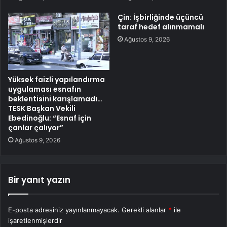
Çin: İşbirliğinde üçüncü
taraf hedef alınmamalı
Ağustos 9, 2026
Yüksek faizli yapılandırma
uygulaması esnafın
beklentisini karışlamadı…
TESK Başkan Vekili
Ebedinoğlu: “Esnaf için
çanlar çalıyor”
Ağustos 9, 2026
Bir yanıt yazın
E-posta adresiniz yayınlanmayacak.
Gerekli alanlar
*
ile
işaretlenmişlerdir