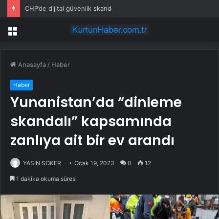
CHP’de dijital güvenlik skandalı: İstanbul ve Ankara il başkanlıkları bahis sitelerine yönlendirildi
Menü
Anasayfa
/
Haber
Haber
Yunanistan’da “dinleme
skandalı” kapsamında
zanlıya ait bir ev arandı
YASİN SÖKER
Ocak 19, 2023
0
12
1 dakika okuma süresi