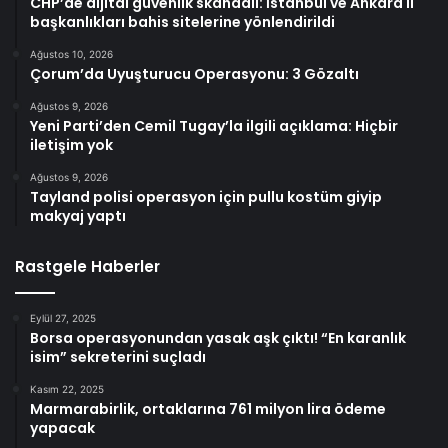
CHP’de dijital güvenlik skandalı: İstanbul ve Ankara il
başkanlıkları bahis sitelerine yönlendirildi
Ağustos 10, 2026
Çorum’da Uyuşturucu Operasyonu: 3 Gözaltı
Ağustos 9, 2026
Yeni Parti’den Cemil Tugay’la ilgili açıklama: Hiçbir
iletişim yok
Ağustos 9, 2026
Tayland polisi operasyon için pullu kostüm giyip
makyaj yaptı
Rastgele Haberler
Eylül 27, 2025
Borsa operasyonundan yasak aşk çıktı! “En karanlık
isim” sekreterini suçladı
Kasım 22, 2025
Marmarabirlik, ortaklarına 761 milyon lira ödeme
yapacak