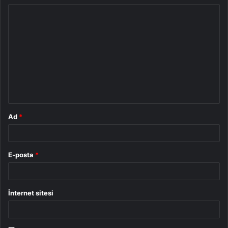
Y
o
r
u
m
*
Ad
*
E-posta
*
İnternet sitesi