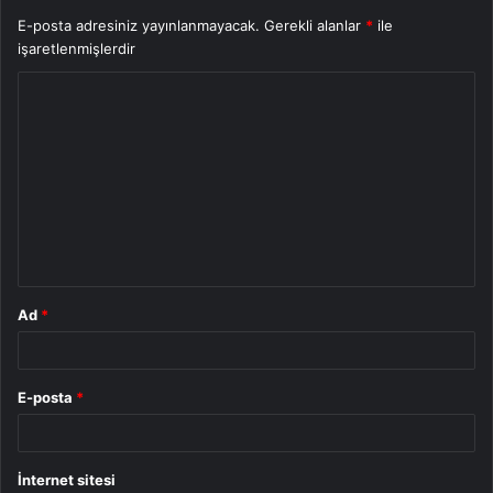
E-posta adresiniz yayınlanmayacak.
Gerekli alanlar
*
ile
işaretlenmişlerdir
Y
o
r
u
m
*
Ad
*
E-posta
*
İnternet sitesi