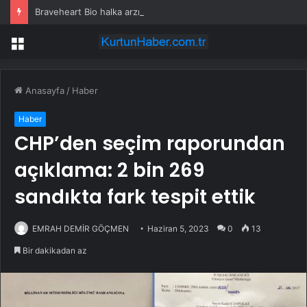
Braveheart Bio halka arzını pazarlama aralığının üstünde fiyatlandırıyor
Menü
Anasayfa
/
Haber
Haber
CHP’den seçim raporundan
açıklama: 2 bin 269
sandıkta fark tespit ettik
EMRAH DEMİR GÖÇMEN
Haziran 5, 2023
0
13
Bir dakikadan az